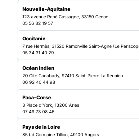
Un réseau d’acteurs engagés
Nouvelle-Aquitaine
123 avenue René Cassagne, 33150 Cenon
en Bretagne
05 56 32 19 57
Occitanie
Une force collective territoriale
7 rue Hermès, 31520 Ramonville Saint-Agne (Le Périscop
La FAS Bretagne incarne une force collective qui fédère
05 34 31 40 29
des acteur·ices engagé·es dans la lutte contre
l’exclusion. En créant du lien entre associations,
Océan Indien
institutions et partenaires, elle renforce les dynamiques
20 Cité Canabady, 97410 Saint-Pierre La Réunion
territoriales et favorise une réponse coordonnée aux
06 92 40 44 98
besoins des personnes en situation de précarité.
Un réseau d’expertises de
terrain
Paca-Corse
3 Place d’York, 13200 Arles
Réseau d’acteurs de terrain, la FAS Bretagne valorise les
07 49 73 08 46
expertises et les pratiques professionnelles de ses
adhérents. Elle soutient la coopération, encourage les
échanges et contribue à faire émerger des solutions
Pays de la Loire
adaptées, au plus près des réalités sociales et des
85 bd Germaine Tillion, 49100 Angers
enjeux locaux.