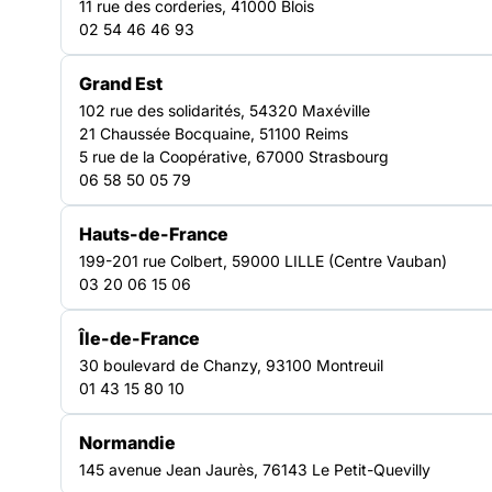
11 rue des corderies, 41000 Blois
un réseau mobilisé pour défendre les droits,
02 54 46 46 93
accompagner les personnes en difficulté et faire
évoluer les politiques sociales à l’échelle du
Grand Est
territoire.
102 rue des solidarités, 54320 Maxéville
Découvrir nos plaidoyers
21 Chaussée Bocquaine, 51100 Reims
5 rue de la Coopérative, 67000 Strasbourg
59
06 58 50 05 79
structures adhérentes engagées dans la lutte contre les
exclusions
Hauts-de-France
117
199-201 rue Colbert, 59000 LILLE (Centre Vauban)
03 20 06 15 06
établissements et services représentés
Île-de-France
30 boulevard de Chanzy, 93100 Montreuil
01 43 15 80 10
NOTRE FORCE COLLECTIVE
Normandie
145 avenue Jean Jaurès, 76143 Le Petit-Quevilly