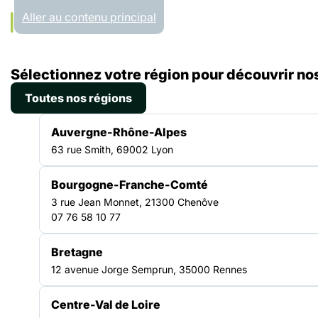
Panneau de gestion des cookies
Aller au contenu principal
Accueil
Sélectionnez votre région pour découvrir nos
Régions
Bretagne
Toutes nos régions
BRETAGNE
Auvergne-Rhône-Alpes
63 rue Smith, 69002 Lyon
Bourgogne-Franche-Comté
Un réseau engagé au
3 rue Jean Monnet, 21300 Chenôve
07 76 58 10 77
cœur du territoire
Bretagne
12 avenue Jorge Semprun, 35000 Rennes
La Fédération des acteurs de la solidarité
Bretagne fédère les structures engagées dans la
Centre-Val de Loire
lutte contre l’exclusion et la pauvreté. Elle anime