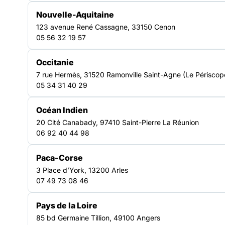
Nouvelle-Aquitaine
123 avenue René Cassagne, 33150 Cenon
05 56 32 19 57
NOTRE FORCE COLLECTIVE
Occitanie
7 rue Hermès, 31520 Ramonville Saint-Agne (Le Périscop
Un réseau d’acteurs engagés
05 34 31 40 29
en Île-de-France
Océan Indien
20 Cité Canabady, 97410 Saint-Pierre La Réunion
06 92 40 44 98
Un réseau engagé au service
des solidarités franciliennes
Paca-Corse
La Fédération des acteurs de la solidarité Île-de-France
3 Place d’York, 13200 Arles
rassemble un réseau diversifié d’associations, de
07 49 73 08 46
structures d’insertion, de professionnels et de
bénévoles engagés auprès des publics en difficulté.
Pays de la Loire
Ensemble, ils forment une communauté experte capable
85 bd Germaine Tillion, 49100 Angers
d’apporter des réponses adaptées aux enjeux sociaux