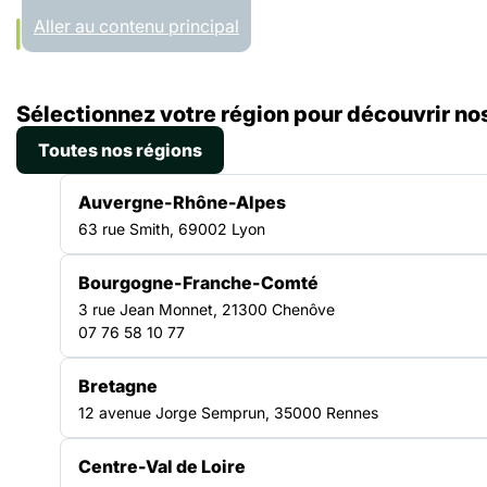
Panneau de gestion des cookies
Aller au contenu principal
Accueil
Sélectionnez votre région pour découvrir nos
Régions
Île-de-France
Toutes nos régions
ÎLE-DE-FRANCE
Auvergne-Rhône-Alpes
63 rue Smith, 69002 Lyon
Bourgogne-Franche-Comté
Un réseau solidaire au
3 rue Jean Monnet, 21300 Chenôve
07 76 58 10 77
cœur du territoire
Bretagne
12 avenue Jorge Semprun, 35000 Rennes
Présente en Île-de-France depuis de
nombreuses années, la Fédération des acteurs
Centre-Val de Loire
de la solidarité s’est construite aux côtés des