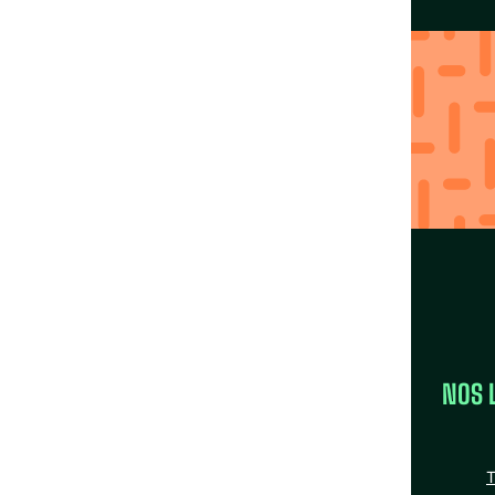
Agissez localement
avec nos Fédérations
Trouver ma région
LA FÉDÉRATION
NOS 
la FAS
Nos missions
T