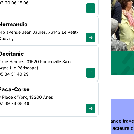
03 20 06 15 06
si que les informations
Normandie
145 avenue Jean Jaurès, 76143 Le Petit-
Quevilly
Occitanie
7 rue Hermès, 31520 Ramonville Saint-
Agne (Le Périscope)
05 34 31 40 29
Paca-Corse
3 Place d’York, 13200 Arles
07 49 73 08 46
Alors que la France trave
Fédération des acteurs de 