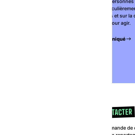
situation des personnes 
précarité, particulière
nes les
fortes chaleurs et sur l
emière
associations pour agir.
ent
Lire le communiqué
NOUS CONTACTER
Pour toute demande de 
réalisation d’un reportag