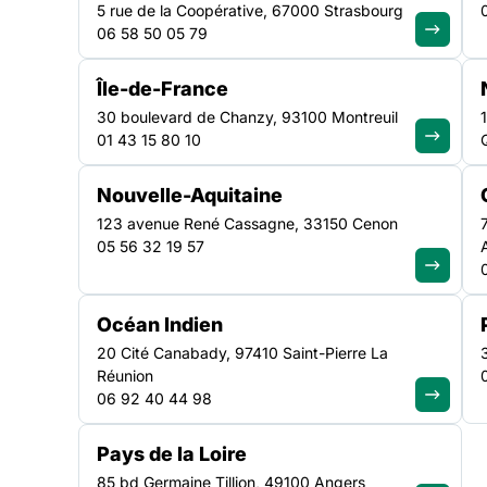
5 rue de la Coopérative, 67000 Strasbourg
06 58 50 05 79
Retrouvez ici les communiqués de presse de la FAS ain
de notre service presse.
Île-de-France
30 boulevard de Chanzy, 93100 Montreuil
01 43 15 80 10
Nouvelle-Aquitaine
123 avenue René Cassagne, 33150 Cenon
05 56 32 19 57
Océan Indien
20 Cité Canabady, 97410 Saint-Pierre La
Réunion
06 92 40 44 98
COMMUNIQUÉ DE PRESSE
Pays de la Loire
85 bd Germaine Tillion, 49100 Angers