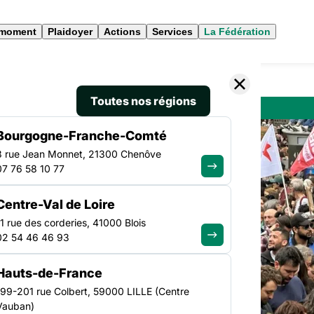
 moment
Plaidoyer
Actions
Services
La Fédération
Toutes nos régions
Bourgogne-Franche-Comté
3 rue Jean Monnet, 21300 Chenôve
07 76 58 10 77
Centre-Val de Loire
11 rue des corderies, 41000 Blois
02 54 46 46 93
liste ?
Hauts-de-France
199-201 rue Colbert, 59000 LILLE (Centre
Vauban)