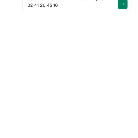
02 41 20 45 16
Canicule : les person
plus précaires en pr
ligne du réchauffem
climatique