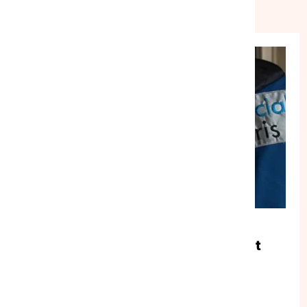
TRANSVERSE
NATIONAL
COMMUNIQUÉ DE PRESSE
|
28/07/2026
La mobilisation associative doit
s’amplifier face au recul des
politiques de solidarité