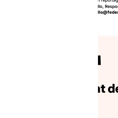
Charlotte Abello, Respo
charlotte.abello@feder
NOS COMMUNIQUÉS DE PRESSE
ivez le mouvement de
solidarité