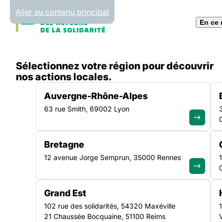
Panneau de gestion des cookies
Aller au contenu principal
En ce
Accueil
Sélectionnez votre région pour découvrir
Presse
nos actions locales.
Auvergne-Rhône-Alpes
63 rue Smith, 69002 Lyon
ESPACE PRESSE
Bretagne
12 avenue Jorge Semprun, 35000 Rennes
Vous êtes journa
Grand Est
102 rue des solidarités, 54320 Maxéville
21 Chaussée Bocquaine, 51100 Reims