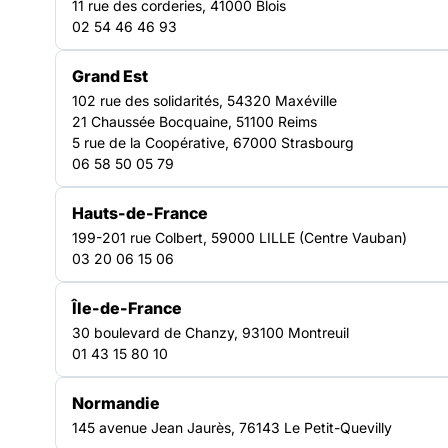
11 rue des corderies, 41000 Blois
réseau régional, accompagne ses adhérents et
02 54 46 46 93
porte leur voix auprès des institutions, afin
d’améliorer les réponses en matière
Grand Est
d’hébergement, d’insertion et d’accès aux droits.
102 rue des solidarités, 54320 Maxéville
Découvrir nos plaidoyers
21 Chaussée Bocquaine, 51100 Reims
5 rue de la Coopérative, 67000 Strasbourg
74
06 58 50 05 79
associations adhérentes engagées
190
Hauts-de-France
199-201 rue Colbert, 59000 LILLE (Centre Vauban)
établissements et services représentés
03 20 06 15 06
Île-de-France
30 boulevard de Chanzy, 93100 Montreuil
01 43 15 80 10
NOTRE FORCE COLLECTIVE
Normandie
145 avenue Jean Jaurès, 76143 Le Petit-Quevilly