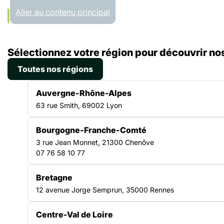
Panneau de gestion des cookies
Aller au contenu principal
Accueil
Sélectionnez votre région pour découvrir nos
Régions
Hauts-de-France
Toutes nos régions
HAUTS-DE-FRANCE
Auvergne-Rhône-Alpes
63 rue Smith, 69002 Lyon
Bourgogne-Franche-Comté
Un réseau solidaire au
3 rue Jean Monnet, 21300 Chenôve
07 76 58 10 77
cœur du territoire
Bretagne
12 avenue Jorge Semprun, 35000 Rennes
La Fédération des acteurs de la solidarité Hauts-
de-France rassemble les structures engagées
Centre-Val de Loire
dans la lutte contre les exclusions. Elle anime le