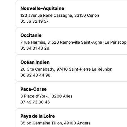
Un réseau d’acteurs engagés
Nouvelle-Aquitaine
en Hauts-de-France
123 avenue René Cassagne, 33150 Cenon
05 56 32 19 57
Représenter et défendre les
Occitanie
acteurs du secteur
7 rue Hermès, 31520 Ramonville Saint-Agne (Le Périscop
La Fédération Hauts-de-France porte la voix de ses
05 34 31 40 29
adhérents auprès des pouvoirs publics et des
partenaires. Elle contribue à défendre les intérêts des
Océan Indien
structures et des personnes accompagnées, tout en
20 Cité Canabady, 97410 Saint-Pierre La Réunion
participant activement à l’évolution des politiques
06 92 40 44 98
sociales à l’échelle régionale.
Mobiliser et sensibiliser sur les
Paca-Corse
enjeux sociaux
3 Place d’York, 13200 Arles
La Fédération Hauts-de-France agit pour faire connaître
07 49 73 08 46
les réalités de la précarité et valoriser les actions
menées sur le territoire. Elle rassemble les acteurs,
Pays de la Loire
anime le réseau et favorise les échanges afin de faire
émerger des réponses collectives et adaptées.
85 bd Germaine Tillion, 49100 Angers