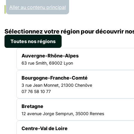
Panneau de gestion des cookies
Aller au contenu principal
Accueil
Sélectionnez votre région pour découvrir nos
Régions
Centre-Val de Loire
Toutes nos régions
CENTRE-VAL DE LOIRE
Auvergne-Rhône-Alpes
63 rue Smith, 69002 Lyon
Bourgogne-Franche-Comté
Un réseau solidaire au
3 rue Jean Monnet, 21300 Chenôve
07 76 58 10 77
cœur du territoire
Bretagne
12 avenue Jorge Semprun, 35000 Rennes
La FAS Centre‑Val de Loire fédère les structures
engagées dans la lutte contre l’exclusion. Elle
Centre-Val de Loire
accompagne ses adhérents, favorise les