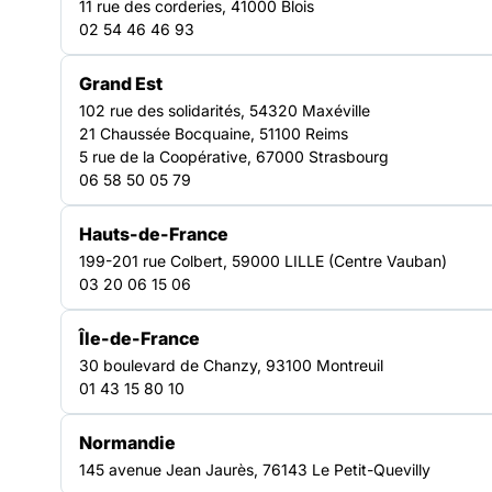
11 rue des corderies, 41000 Blois
échanges de pratiques et porte des actions pour
02 54 46 46 93
l’accès au logement, à l’emploi et aux droits des
personnes en situation de précarité à l’échelle
Grand Est
régionale.
102 rue des solidarités, 54320 Maxéville
Découvrir nos plaidoyers
21 Chaussée Bocquaine, 51100 Reims
5 rue de la Coopérative, 67000 Strasbourg
26
06 58 50 05 79
associations adhérentes actives
64
Hauts-de-France
199-201 rue Colbert, 59000 LILLE (Centre Vauban)
établissements et services représentés
6
03 20 06 15 06
dynamiques territoriales entre zones urbaines et rurales
Île-de-France
30 boulevard de Chanzy, 93100 Montreuil
01 43 15 80 10
Normandie
145 avenue Jean Jaurès, 76143 Le Petit-Quevilly
NOTRE FORCE COLLECTIVE