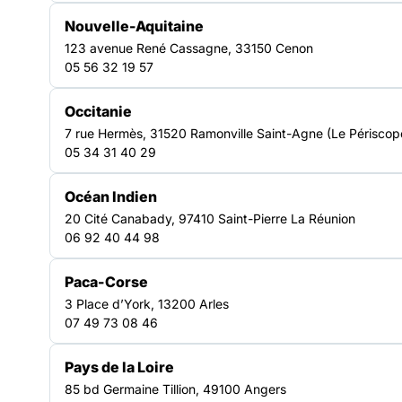
Nouvelle-Aquitaine
123 avenue René Cassagne, 33150 Cenon
Un réseau d’acteurs engagés
05 56 32 19 57
en Centre-Val de Loire
Occitanie
7 rue Hermès, 31520 Ramonville Saint-Agne (Le Périscop
Un réseau régional
05 34 31 40 29
La FAS Centre‑Val de Loire fédère un ensemble
d’associations et de structures engagées dans la lutte
Océan Indien
contre l’exclusion. Elle anime un réseau dynamique
20 Cité Canabady, 97410 Saint-Pierre La Réunion
favorisant la coopération entre acteurs, le partage
06 92 40 44 98
d’expertises et le développement de réponses adaptées
aux besoins des publics en situation de précarité.
Paca-Corse
Une mobilisation collective au
3 Place d’York, 13200 Arles
service des publics
07 49 73 08 46
À travers ses actions, la FAS Centre-Val de Loire
accompagne les structures sociales et médico‑sociales
Pays de la Loire
pour améliorer l’accès aux droits, à l’hébergement, au
85 bd Germaine Tillion, 49100 Angers
logement et à l’emploi. Elle renforce les capacités