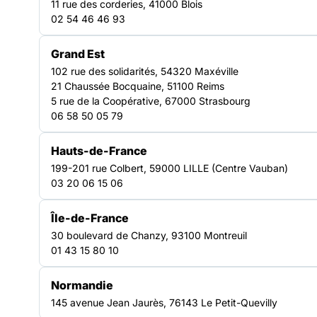
11 rue des corderies, 41000 Blois
exclusions. Elle anime le réseau régional,
02 54 46 46 93
accompagne ses adhérents et porte leur voix
auprès des institutions afin d’améliorer les
Grand Est
réponses en matière d’hébergement, d’insertion
102 rue des solidarités, 54320 Maxéville
21 Chaussée Bocquaine, 51100 Reims
et d’accès aux droits.
5 rue de la Coopérative, 67000 Strasbourg
Découvrir nos plaidoyers
06 58 50 05 79
50
Hauts-de-France
associations adhérentes et engagées dans la solidarité
84
199-201 rue Colbert, 59000 LILLE (Centre Vauban)
03 20 06 15 06
établissements et services représentés
Île-de-France
30 boulevard de Chanzy, 93100 Montreuil
01 43 15 80 10
Normandie
NOTRE FORCE COLLECTIVE
145 avenue Jean Jaurès, 76143 Le Petit-Quevilly