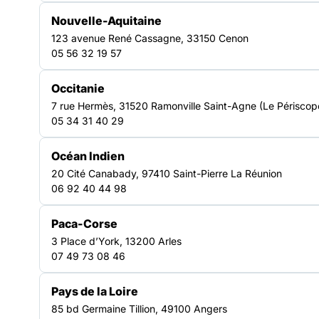
Nouvelle-Aquitaine
Un réseau d’acteurs engagés
123 avenue René Cassagne, 33150 Cenon
en Bourgogne-Franche-
05 56 32 19 57
Comté
Occitanie
7 rue Hermès, 31520 Ramonville Saint-Agne (Le Périscop
05 34 31 40 29
Représenter et défendre les
acteurs du secteur
Océan Indien
La Fédération Bourgogne-Franche-Comté représente ses
20 Cité Canabady, 97410 Saint-Pierre La Réunion
adhérents auprès des pouvoirs publics et partenaires
06 92 40 44 98
institutionnels. Elle défend les intérêts des structures et
des personnes accompagnées et participe à l’évolution
Paca-Corse
des politiques sociales pour mieux répondre aux
réalités du territoire.
3 Place d’York, 13200 Arles
Mobiliser et sensibiliser sur les
07 49 73 08 46
enjeux sociaux
La Fédération Bourgogne-Franche-Comté valorise les
Pays de la Loire
actions locales et sensibilise aux enjeux de précarité.
85 bd Germaine Tillion, 49100 Angers