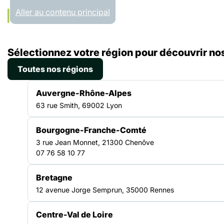
Panneau de gestion des cookies
Aller au contenu principal
Accueil
Sélectionnez votre région pour découvrir nos
Régions
Bourgogne-Franche-Comté
Toutes nos régions
BOURGOGNE-FRANCHE-COMTÉ
Auvergne-Rhône-Alpes
63 rue Smith, 69002 Lyon
Bourgogne-Franche-Comté
Un réseau solidaire au
3 rue Jean Monnet, 21300 Chenôve
07 76 58 10 77
cœur du territoire
Bretagne
12 avenue Jorge Semprun, 35000 Rennes
La Fédération des acteurs de la solidarité
Bourgogne-Franche-Comté regroupe les
Centre-Val de Loire
structures engagées dans la lutte contre les