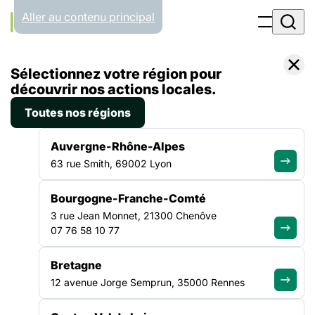
Panneau de gestion des cookies
Aller au contenu principal
Accueil
Sélectionnez votre région pour
Emploi
découvrir nos actions locales.
Toutes nos régions
EMPLOI
Auvergne-Rhône-Alpes
63 rue Smith, 69002 Lyon
Rejoignez le secteur de
Bourgogne-Franche-Comté
la solidarité
3 rue Jean Monnet, 21300 Chenôve
07 76 58 10 77
Bretagne
Parcourez les offres d'emploi proposées par des acteurs
engagés et trouvez un poste en accord avec vos valeurs et
12 avenue Jorge Semprun, 35000 Rennes
votre envie d'agir.