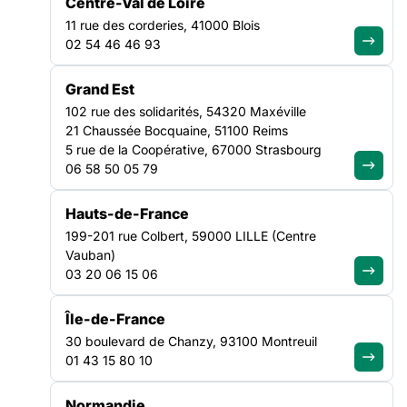
Centre-Val de Loire
11 rue des corderies, 41000 Blois
02 54 46 46 93
FILTRER PAR
Grand Est
102 rue des solidarités, 54320 Maxéville
21 Chaussée Bocquaine, 51100 Reims
Ouvrir les filtres
5 rue de la Coopérative, 67000 Strasbourg
06 58 50 05 79
Toutes les offres
(45)
Hauts-de-France
199-201 rue Colbert, 59000 LILLE (Centre
Vauban)
03 20 06 15 06
VEILLE SOCIALE, HÉBERGEMENT ET LOGEMENT
AUVERGNE-RHÔNE-ALPES
Île-de-France
30 boulevard de Chanzy, 93100 Montreuil
TRAVAILLEUR SOCIAL H/F
01 43 15 80 10
Date limite de candidature :
24/08/2026
Normandie