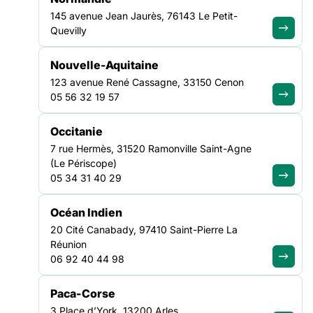
Grenoble
145 avenue Jean Jaurès, 76143 Le Petit-
Découvrir cette offre
Quevilly
Nouvelle-Aquitaine
123 avenue René Cassagne, 33150 Cenon
VEILLE SOCIALE, HÉBERGEMENT ET LOGEMENT
05 56 32 19 57
AUVERGNE-RHÔNE-ALPES
Occitanie
EDUCATEUR TECHNIQUE SPECIALISE
7 rue Hermès, 31520 Ramonville Saint-Agne
H/F
(Le Périscope)
05 34 31 40 29
Date limite de candidature :
28/08/2026
Grenoble
Océan Indien
Découvrir cette offre
20 Cité Canabady, 97410 Saint-Pierre La
Réunion
06 92 40 44 98
ASILE & MIGRATION
Paca-Corse
OCCITANIE
3 Place d’York, 13200 Arles