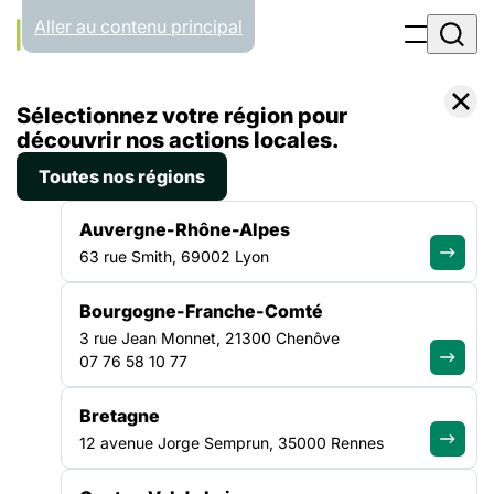
Panneau de gestion des cookies
Aller au contenu principal
Accueil
Sélectionnez votre région pour
Liste des plaidoyers
Transition écologique
découvrir nos actions locales.
Toutes nos régions
Auvergne-Rhône-Alpes
Transition écologique
63 rue Smith, 69002 Lyon
Bourgogne-Franche-Comté
Dans son dernier rapport, le GIEC insiste sur
3 rue Jean Monnet, 21300 Chenôve
l’aspect « social » de la transition écologique
07 76 58 10 77
(enjeux de sobriété énergétique, nouveaux
modèles de consommation) qui implique de
Bretagne
penser une transition « juste », permettant à
12 avenue Jorge Semprun, 35000 Rennes
chacun.e de s’engager dans une démarche