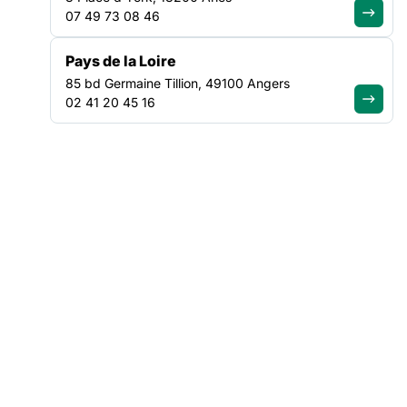
07 49 73 08 46
conséquences du réchauffement climatique et de leur donner
la parole sur le sujet.
Pays de la Loire
La prise de conscience et l’envie de s’investir sur le sujet est
85 bd Germaine Tillion, 49100 Angers
forte pour les structures adhérentes de la FAS, mais encore
02 41 20 45 16
trop peu traduite par des actions impactantes dans les
structures faute de temps, de moyens et de disponibilité dans
un contexte très tendu pour les structures et leurs publics.
C’est dans cette perspective que le projet fédéral 2022-
2027 de la FAS se saisit, pour la première fois, de la
thématique de la transition écologique.
ENQUÊTE