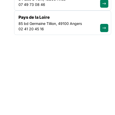
07 49 73 08 46
La force d'un collectif uni
Pays de la Loire
85 bd Germaine Tillion, 49100 Angers
02 41 20 45 16
Rejoignez le
mouvement et
devenez adhérent
Adhérer à la FAS
Agissez
localement avec
nos Fédérations
Trouver ma région