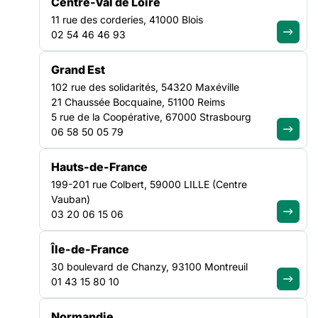
Centre-Val de Loire
soins
11 rue des corderies, 41000 Blois
Votre santé est un droit, pas un privilège : rejoignez
02 54 46 46 93
l’Observatoire des refus de soins ! L’Observatoire est
une plateforme en ligne simple et confidentielle. Il ne vise
Grand Est
pas à dénoncer des individus, mais à qualifier et
102 rue des solidarités, 54320 Maxéville
quantifier les difficultés d’accès aux soins rencontrées
21 Chaussée Bocquaine, 51100 Reims
par les personnes en situation de précarité. En…
5 rue de la Coopérative, 67000 Strasbourg
Découvrir l'observatoire
06 58 50 05 79
Hauts-de-France
199-201 rue Colbert, 59000 LILLE (Centre
Vauban)
03 20 06 15 06
FILTRER PAR
Île-de-France
30 boulevard de Chanzy, 93100 Montreuil
Ouvrir les filtres
01 43 15 80 10
Tous les observatoires
(2)
Normandie