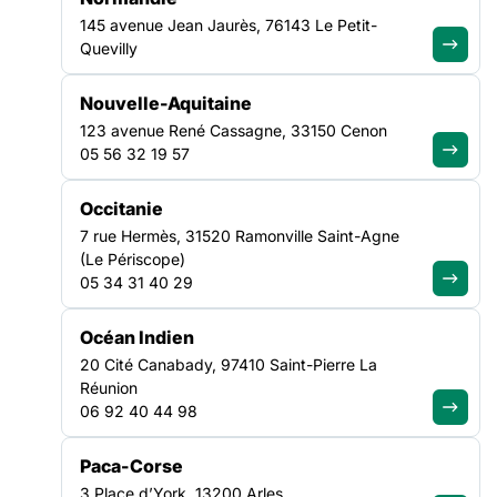
145 avenue Jean Jaurès, 76143 Le Petit-
Quevilly
SANTÉ
VEILLE SOCIALE, HÉBERGEMENT ET LOGEMENT
Nouvelle-Aquitaine
Observatoire
Observatoire
123 avenue René Cassagne, 33150 Cenon
des refus de
francilien des
05 56 32 19 57
soins
personnes à la
rue ou
Occitanie
hébergées
7 rue Hermès, 31520 Ramonville Saint-Agne
Voir
Voir
l'observatoire
l'observatoire
(Le Périscope)
05 34 31 40 29
Océan Indien
20 Cité Canabady, 97410 Saint-Pierre La
Réunion
06 92 40 44 98
ALLER PLUS LOIN
Paca-Corse
3 Place d’York, 13200 Arles