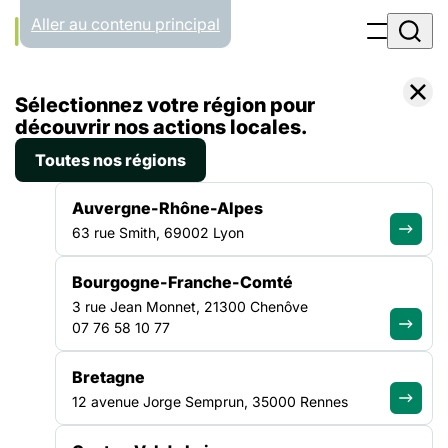
Panneau de gestion des cookies
Aller au contenu principal
Accueil
Sélectionnez votre région pour
Liste des observatoires
découvrir nos actions locales.
Toutes nos régions
OBSERVATOIRE
Auvergne-Rhône-Alpes
63 rue Smith, 69002 Lyon
Agir pour transformer la
Bourgogne-Franche-Comté
société
3 rue Jean Monnet, 21300 Chenôve
07 76 58 10 77
Bretagne
12 avenue Jorge Semprun, 35000 Rennes
SANTÉ
Observatoire des refus de