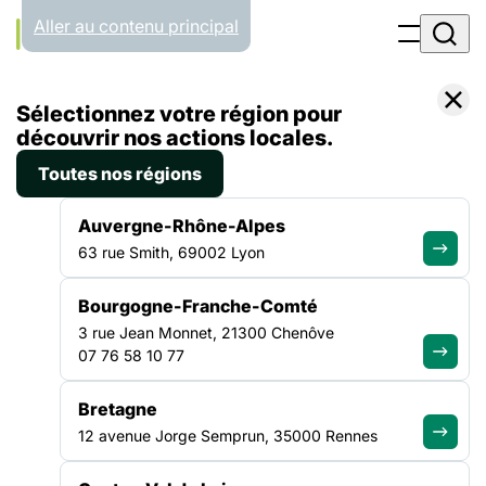
Panneau de gestion des cookies
Aller au contenu principal
Accueil
Sélectionnez votre région pour
Projet fédéral
FÉDÉRÉS
découvrir nos actions locales.
Toutes nos régions
Pour construire la
Auvergne-Rhône-Alpes
63 rue Smith, 69002 Lyon
solidarité
Bourgogne-Franche-Comté
3 rue Jean Monnet, 21300 Chenôve
Faire avancer la solidarité en France, avec et pour les
07 76 58 10 77
personnes confrontées à la précarité, à la pauvreté, aux
exclusions, avec les associations, les structures et les
organismes adhérents, avec les travailleuses et les
Bretagne
travailleurs du social et les bénévoles : tel est le sens du
12 avenue Jorge Semprun, 35000 Rennes
projet fédéral pour les 5 ans à venir (2022-2027) pour guider
notre action collective dans un contexte d’enracinement de la