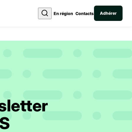
Adhérer
En région
Contacts
letter
AS