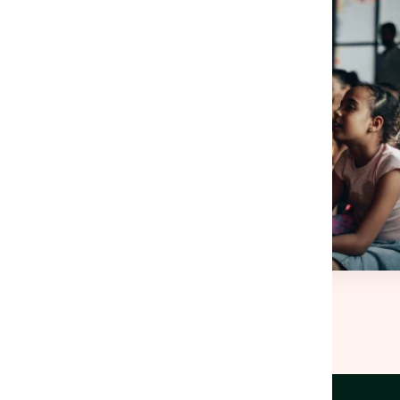
endre les enjeux
rité
yses mensuelles sur
litiques publiques et les
la lutte contre les