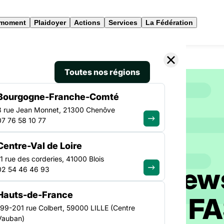
 moment
Plaidoyer
Actions
Services
La Fédération
Toutes nos régions
Bourgogne-Franche-Comté
3 rue Jean Monnet, 21300 Chenôve
SOLIDAIRES
07 76 58 10 77
Centre-Val de Loire
11 rue des corderies, 41000 Blois
ez-vous à la news
02 54 46 46 93
Hauts-de-France
ensuelle de la F
199-201 rue Colbert, 59000 LILLE (Centre
Vauban)