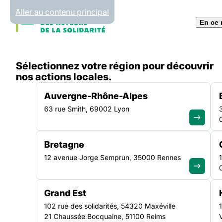
Panneau de gestion des cookies
Aller au contenu principal
En ce
Accueil
Sélectionnez votre région pour découvrir
Inscription Newsletter
nos actions locales.
Auvergne-Rhône-Alpes
63 rue Smith, 69002 Lyon
Bretagne
12 avenue Jorge Semprun, 35000 Rennes
Abonn
Grand Est
m
102 rue des solidarités, 54320 Maxéville
21 Chaussée Bocquaine, 51100 Reims