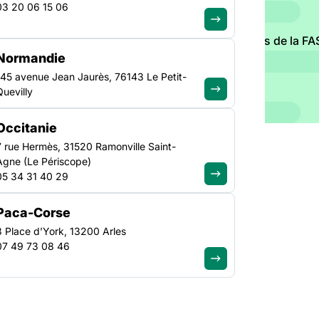
03 20 06 15 06
is les analyses, décryptages et positionnements de la FAS
Normandie
solidarité.
145 avenue Jean Jaurès, 76143 Le Petit-
Quevilly
Occitanie
7 rue Hermès, 31520 Ramonville Saint-
Agne (Le Périscope)
05 34 31 40 29
Paca-Corse
3 Place d’York, 13200 Arles
07 49 73 08 46