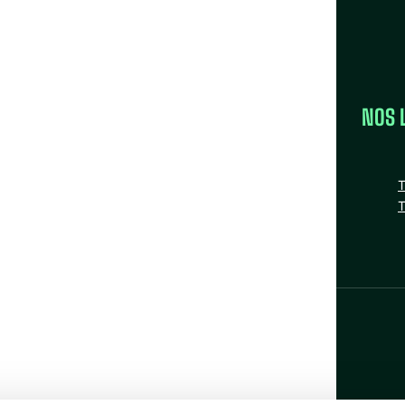
LA FÉDÉRATION
NOS 
la FAS
Nos missions
T
Nos Fédérations régionales
T
n
tube
nstagram
Bluesky
Facebook