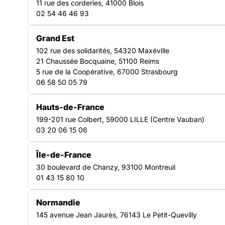
11 rue des corderies, 41000 Blois
accueillent et accompagnent des personnes en
02 54 46 46 93
situation de précarité. Elle anime un réseau
d’acteurs et actrices engagé·es pour porter des
Grand Est
valeurs de solidarité, elle accompagne ses
102 rue des solidarités, 54320 Maxéville
21 Chaussée Bocquaine, 51100 Reims
adhérents et porte leur voix auprès des
5 rue de la Coopérative, 67000 Strasbourg
institutions. Elle agit au plus près du terrain et
06 58 50 05 79
des territoires pour défendre ses adhérents et
les droits des personnes les plus vulnérables
Hauts-de-France
Découvrir nos plaidoyers
199-201 rue Colbert, 59000 LILLE (Centre Vauban)
03 20 06 15 06
140
associations adhérentes
Île-de-France
+ de 500
30 boulevard de Chanzy, 93100 Montreuil
établissements et services représentés
01 43 15 80 10
12
départements avec des caractéristiques très différentes
Normandie
145 avenue Jean Jaurès, 76143 Le Petit-Quevilly