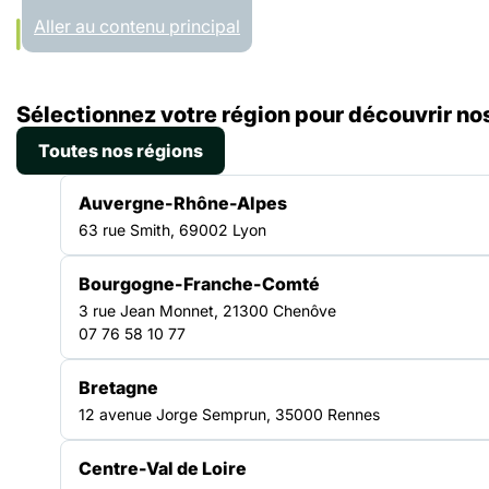
Panneau de gestion des cookies
Aller au contenu principal
Accueil
Sélectionnez votre région pour découvrir nos
Régions
Auvergne-Rhône-Alpes
Toutes nos régions
AUVERGNE-RHÔNE-ALPES
Auvergne-Rhône-Alpes
63 rue Smith, 69002 Lyon
Bourgogne-Franche-Comté
Une Fédération
3 rue Jean Monnet, 21300 Chenôve
07 76 58 10 77
mobilisée et engagée !
Bretagne
12 avenue Jorge Semprun, 35000 Rennes
La Fédération des acteurs de la solidarité
Auvergne-Rhône-Alpes rassemble des
Centre-Val de Loire
associations de lutte contre les exclusions, qui