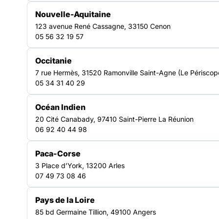
Nouvelle-Aquitaine
123 avenue René Cassagne, 33150 Cenon
05 56 32 19 57
NOTRE FORCE COLLECTIVE
Occitanie
7 rue Hermès, 31520 Ramonville Saint-Agne (Le Périscop
Un réseau d’acteurs engagés
05 34 31 40 29
en Auvergne-Rhône-Alpes
Océan Indien
20 Cité Canabady, 97410 Saint-Pierre La Réunion
06 92 40 44 98
Représenter et défendre les
acteurs du secteur
Paca-Corse
La Fédération Auvergne-Rhône-Alpes représente les
3 Place d’York, 13200 Arles
structures auprès des pouvoirs publics et défend les
07 49 73 08 46
intérêts des acteurs de terrain. Elle porte des positions
communes et agit pour faire évoluer les politiques
Pays de la Loire
sociales afin de mieux répondre aux besoins des
personnes en situation de précarité.
85 bd Germaine Tillion, 49100 Angers