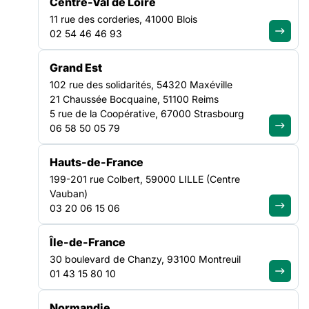
Centre-Val de Loire
11 rue des corderies, 41000 Blois
02 54 46 46 93
FILTRER PAR
Grand Est
102 rue des solidarités, 54320 Maxéville
Ouvrir les filtres
21 Chaussée Bocquaine, 51100 Reims
5 rue de la Coopérative, 67000 Strasbourg
Tous les contacts
(182)
06 58 50 05 79
Hauts-de-France
199-201 rue Colbert, 59000 LILLE (Centre
ABELLO
ADRIAN
Vauban)
Charlotte
Soraya
03 20 06 15 06
Responsable
Chargée de mission
Relations publiques
Animation
Île-de-France
territoriale
76 Rue du
30 boulevard de Chanzy, 93100 Montreuil
102 rue des
Faubourg Saint-
01 43 15 80 10
solidarités -
Denis - 75010 Paris
Bâtiment Saint-
06 17 80 03 52
Normandie