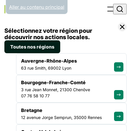
Panneau de gestion des cookies
Aller au contenu principal
Accueil
Sélectionnez votre région pour
Liste des contacts
découvrir nos actions locales.
Toutes nos régions
CONTACTS
Auvergne-Rhône-Alpes
63 rue Smith, 69002 Lyon
Contactez nos équipes
Bourgogne-Franche-Comté
au national ou en région
3 rue Jean Monnet, 21300 Chenôve
07 76 58 10 77
Trouvez votre interlocuteur par zone géographique ou
Bretagne
domaine d’expertise pour agir ensemble contre l’exclusion.
12 avenue Jorge Semprun, 35000 Rennes