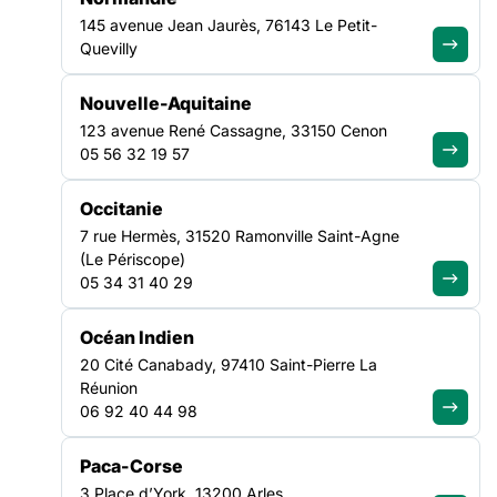
François - 54320
145 avenue Jean Jaurès, 76143 Le Petit-
Maxéville
Quevilly
Nous
Nous
contacter
contacter
Nouvelle-Aquitaine
123 avenue René Cassagne, 33150 Cenon
05 56 32 19 57
ALBERT Sarah
Alexandra
Vaudatin
Chargée de projet
Occitanie
SEVE
Coordinatrice
7 rue Hermès, 31520 Ramonville Saint-Agne
76 Rue du
régionale SEVE
(Le Périscope)
Emploi
Faubourg Saint-
05 34 31 40 29
63 rue Smith -
Denis - 75010 Paris
69002 Lyon
Océan Indien
06 14 71 78 32
20 Cité Canabady, 97410 Saint-Pierre La
Nous
Nous
Réunion
contacter
contacter
06 92 40 44 98
Paca-Corse
3 Place d’York, 13200 Arles