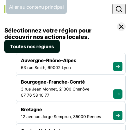
Panneau de gestion des cookies
Aller au contenu principal
Accueil
Sélectionnez votre région pour
Liste des actualités
Elections municipales 2026 : remettre la solidarité au cœur des villes
découvrir nos actions locales.
Toutes nos régions
ACTUALITÉ
|
16 FÉVRIER 2026
Auvergne-Rhône-Alpes
Elections municipales 2026 :
63 rue Smith, 69002 Lyon
remettre la solidarité au
Bourgogne-Franche-Comté
cœur des villes
3 rue Jean Monnet, 21300 Chenôve
07 76 58 10 77
À l’approche des élections municipales des 15 et 22 mars
2026, la Fédération des Acteurs de la Solidarité Bourgogne-
Bretagne
Franche-Comté publie un document à destination des listes
12 avenue Jorge Semprun, 35000 Rennes
candidates – et de toutes celles et ceux qui s’intéressent à
l’avenir de leur commune. 𝟭𝟮 𝗽𝗿𝗼𝗽𝗼𝘀𝗶𝘁𝗶𝗼𝗻𝘀 𝗰𝗼𝗻𝗰𝗿𝗲𝘁𝗲𝘀