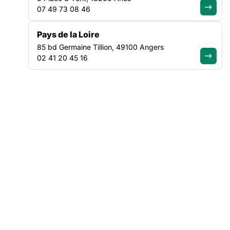
VEILLE SOCIALE, HÉBERGEMENT ET LOGEMENT
07 49 73 08 46
NATIONAL
Pays de la Loire
85 bd Germaine Tillion, 49100 Angers
02 41 20 45 16
ACTUALITÉ
|
30/07/2026
Canicule : Soliguide renforce
l’information d’urgence pour mieux
orienter les personnes en situation
de précarité
Lire l'article