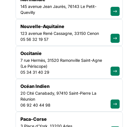
et d’aide à la décision pour des choix locaux plus justes et
145 avenue Jean Jaurès, 76143 Le Petit-
plus humains.
Quevilly
Retrouvez le document complet :
12 propositions solidarité au
Nouvelle-Aquitaine
coeur des villes
123 avenue René Cassagne, 33150 Cenon
05 56 32 19 57
Occitanie
7 rue Hermès, 31520 Ramonville Saint-Agne
NOS ACTUALITÉS
(Le Périscope)
05 34 31 40 29
Suivez le mouvement de la
Océan Indien
20 Cité Canabady, 97410 Saint-Pierre La
solidarité
Réunion
06 92 40 44 98
Paca-Corse
3 Place d’York, 13200 Arles