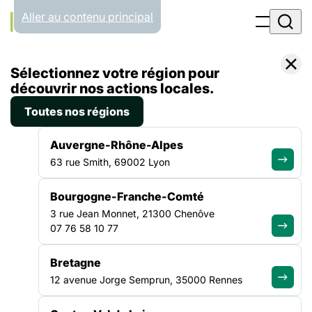
Panneau de gestion des cookies
Aller au contenu principal
Accueil
Sélectionnez votre région pour
Liste des ressources
découvrir nos actions locales.
Toutes nos régions
RESSOURCES
Auvergne-Rhône-Alpes
63 rue Smith, 69002 Lyon
L’expertise au service du
Bourgogne-Franche-Comté
réseau
3 rue Jean Monnet, 21300 Chenôve
07 76 58 10 77
Bretagne
12 avenue Jorge Semprun, 35000 Rennes
ENQUÊTE
|
6 JUILLET 2026