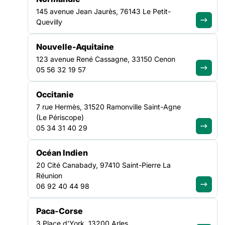
145 avenue Jean Jaurès, 76143 Le Petit-
Quevilly
Nouvelle-Aquitaine
123 avenue René Cassagne, 33150 Cenon
FILTRER PAR
05 56 32 19 57
Occitanie
Ouvrir les filtres
7 rue Hermès, 31520 Ramonville Saint-Agne
(Le Périscope)
05 34 31 40 29
Toutes les ressources
(14)
Océan Indien
Tout effacer
×
×
Île-de-France
20 Cité Canabady, 97410 Saint-Pierre La
Réunion
06 92 40 44 98
TRANSVERSE
ENFANCE & JEUNESSE
ÎLE-DE-FRANCE
ÎLE-DE-FRANCE
Paca-Corse
3 Place d’York, 13200 Arles