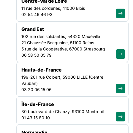
Centre-Val de Loire
11 rue des corderies, 41000 Blois
Veille sociale et SIAO : une
02 54 46 46 93
enquête nationale pour mieux
comprendre les réalités de
Grand Est
terrain
102 rue des solidarités, 54320 Maxéville
21 Chaussée Bocquaine, 51100 Reims
5 rue de la Coopérative, 67000 Strasbourg
Consulter la ressource
06 58 50 05 79
VEILLE SOCIALE, HÉBERGEMENT ET LOGEMENT
Hauts-de-France
NATIONAL
199-201 rue Colbert, 59000 LILLE (Centre
Vauban)
03 20 06 15 06
Île-de-France
30 boulevard de Chanzy, 93100 Montreuil
01 43 15 80 10
Normandie