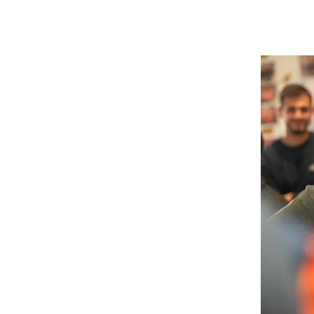
gnes et
us défendons une
lusion. Transformer
is sur les causes
 aux personnes. Notre
e sur l’accès effectif