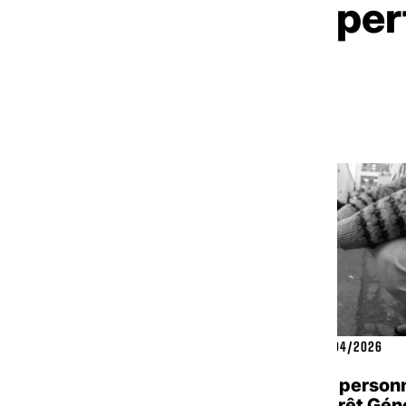
ls, analyses et exper
réseau
TRANSVERSE
L
NATIONAL
/04/2026
FICHE PRATIQUE
|
03/04/2026
 d’activités SEVE
L’accueil des person
Travail d’Intérêt Gén