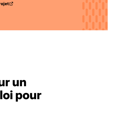
rojet
ans un nouvel onglet
ur un
loi pour