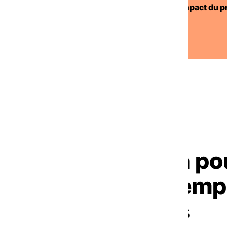
meur
Découvrir l’impact du p
Ouvrir d
NOTRE POSITION
 contre l’exclusion po
éel et durable à l’emp
toutes et tous