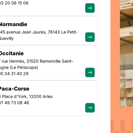
03 20 06 15 06
Normandie
145 avenue Jean Jaurès, 76143 Le Petit-
Quevilly
s au chômage de longue
à l’emploi durable pour
Occitanie
’éloignement de l’emploi
7 rue Hermès, 31520 Ramonville Saint-
es parcours d’insertion
Agne (Le Périscope)
s freins qui empêchent
05 34 31 40 29
Paca-Corse
30 %
3 Place d’York, 13200 Arles
07 49 73 08 46
de non-recours aux
minima sociaux par les
personnes ayant-droit