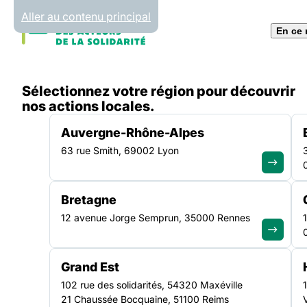
Panneau de gestion des cookies
Aller au contenu principal
En ce
Accueil
Sélectionnez votre région pour découvrir
Liste des plaidoyers
Emploi
nos actions locales.
Auvergne-Rhône-Alpes
63 rue Smith, 69002 Lyon
EMPLOI
Bretagne
12 avenue Jorge Semprun, 35000 Rennes
Accès à l’emploi 
Grand Est
contre le chôma
102 rue des solidarités, 54320 Maxéville
21 Chaussée Bocquaine, 51100 Reims