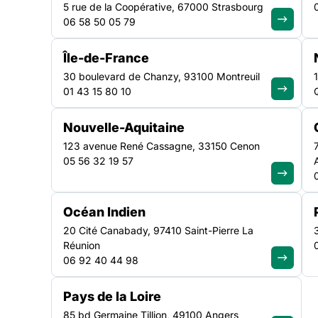
5 rue de la Coopérative, 67000 Strasbourg
l’exclusion
06 58 50 05 79
Île-de-France
30 boulevard de Chanzy, 93100 Montreuil
01 43 15 80 10
Face aux 2,6 millions de personnes confrontée
durée, la Fédération agit pour garantir un accès 
Nouvelle-Aquitaine
toutes et tous. Au-delà d’une perte de revenus, l
123 avenue René Cassagne, 33150 Cenon
constitue une rupture sociale. Nous défendons d
05 56 32 19 57
adaptés et mobilisons les énergies pour lever le
l’accès à l’emploi.
Océan Indien
2,6 millions
52,4 %
20 Cité Canabady, 97410 Saint-Pierre La
Réunion
de personnes privées
des chercheurs d’emploi
06 92 40 44 98
d’emploi depuis plus d’un
ne perçoivent aucune
an
indemnisation
Pays de la Loire
85 bd Germaine Tillion, 49100 Angers