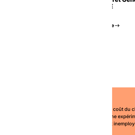
dans les SIAE
essource
Voir la ressource
Toutes nos ressources
Transformer le coût du c
au territoire. Une expér
personne n’est inemploy