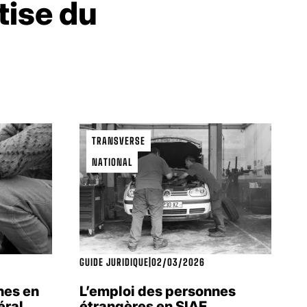
tise du
TRANSVERSE
NATIONAL
GUIDE JURIDIQUE
|
02/03/2026
nes en
L’emploi des personnes
éral
étrangères en SIAE