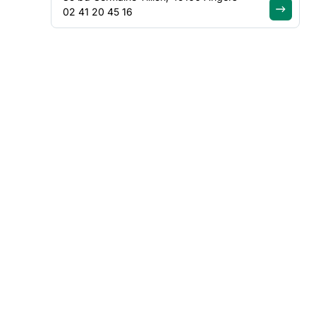
02 41 20 45 16
LE CONSTAT
Un éloignement dur
qui renforce les iné