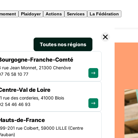
 moment
Plaidoyer
Actions
Services
La Fédération
Toutes nos régions
Bourgogne-Franche-Comté
3 rue Jean Monnet, 21300 Chenôve
07 76 58 10 77
Centre-Val de Loire
11 rue des corderies, 41000 Blois
02 54 46 46 93
: lutter
Hauts-de-France
ge et
199-201 rue Colbert, 59000 LILLE (Centre
Vauban)