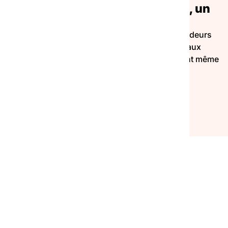
loi
Le chômage de longue durée, un
véritable facteur d’exclusion
Faute de droits ouverts, la moitié des demandeurs
mais
d’emploi est renvoyée vers des minima sociaux
ave
inadaptés, dont 30% des ayants droit ne font même
plus la demande aujourd’hui.
NOS RESSOURCES