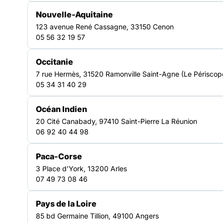
travail, d’un accueil et d’un accompagnement adaptés, dans
une logique de parcours visant l’accès à un emploi durable.
Nouvelle-Aquitaine
123 avenue René Cassagne, 33150 Cenon
Les structures de l’IAE, dites les « SIAE », sont des
05 56 32 19 57
associations ou entreprises qui proposent des parcours
d’insertion d’une durée maximale de 24 mois, conçus comme
Occitanie
un tremplin vers l’emploi durable. Dans certains cas, la
7 rue Hermès, 31520 Ramonville Saint-Agne (Le Périscop
validité de la prescription du parcours peut être prolongée,
05 34 31 40 29
voire illimitée.
Océan Indien
L’emploi des personnes étrangères dans ces structures est
encadré par la réglementation. En France, tout·e employeur·se
20 Cité Canabady, 97410 Saint-Pierre La Réunion
est tenu·e de vérifier que les salarié·es étranger·ères ont
06 92 40 44 98
l’autorisation d’exercer une activité salariée. Les SIAE ne font
pas exception : elles ne peuvent recruter que des personnes
Paca-Corse
étrangères titulaires d’un titre les autorisant à travailler, sous
3 Place d’York, 13200 Arles
peine de sanctions administratives et pénales.
07 49 73 08 46
Pays de la Loire
85 bd Germaine Tillion, 49100 Angers