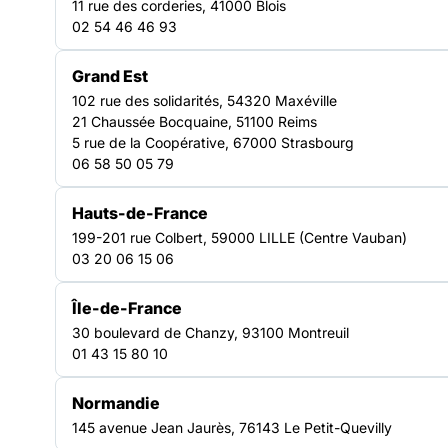
TRANSVERSE
11 rue des corderies, 41000 Blois
Les structures de l’IAE, dites les
02 54 46 46 93
Grand Est
102 rue des solidarités, 54320 Maxéville
21 Chaussée Bocquaine, 51100 Reims
5 rue de la Coopérative, 67000 Strasbourg
06 58 50 05 79
Hauts-de-France
199-201 rue Colbert, 59000 LILLE (Centre Vauban)
03 20 06 15 06
Île-de-France
30 boulevard de Chanzy, 93100 Montreuil
01 43 15 80 10
L’insertion par l’activité économique (IAE) a pour objet de
faciliter l’insertion professionnelle des personnes sans emploi
Normandie
rencontrant des difficultés sociales et professionnelles
145 avenue Jean Jaurès, 76143 Le Petit-Quevilly
particulières. L’IAE leur permet de bénéficier d’un contrat de