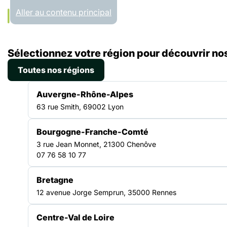
Panneau de gestion des cookies
Aller au contenu principal
Accueil
Sélectionnez votre région pour découvrir nos
Liste des ressources
L’emploi des personnes étrangères en SIAE
Toutes nos régions
GUIDE JURIDIQUE
Auvergne-Rhône-Alpes
|
02.03.2026
63 rue Smith, 69002 Lyon
L’emploi des personnes
Bourgogne-Franche-Comté
étrangères en SIAE
3 rue Jean Monnet, 21300 Chenôve
07 76 58 10 77
L’insertion par l’activité économique (IAE) a pour objet de
Bretagne
faciliter l’insertion professionnelle des personnes sans emploi
12 avenue Jorge Semprun, 35000 Rennes
rencontrant des difficultés sociales et professionnelles
particulières. L’IAE leur permet de bénéficier d’un contrat de
travail, d’un accueil et d’un accompagnement adaptés, dans
Centre-Val de Loire
une logique de parcours visant l’accès à un emploi durable.