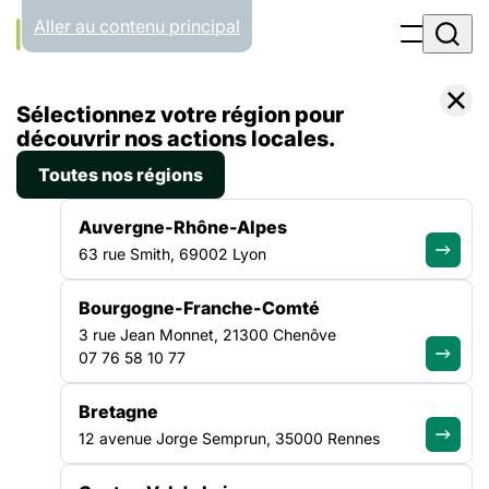
Panneau de gestion des cookies
Aller au contenu principal
Accueil
Sélectionnez votre région pour
Liste des contacts
découvrir nos actions locales.
Toutes nos régions
CONTACTS
Auvergne-Rhône-Alpes
63 rue Smith, 69002 Lyon
Contactez nos équipes
Bourgogne-Franche-Comté
au national ou en région
3 rue Jean Monnet, 21300 Chenôve
07 76 58 10 77
Trouvez votre interlocuteur par zone géographique ou
Bretagne
domaine d’expertise pour agir ensemble contre l’exclusion.
12 avenue Jorge Semprun, 35000 Rennes