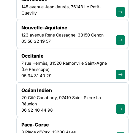
Semprun - 35000
Semprun - 35000
145 avenue Jean Jaurès, 76143 Le Petit-
Rennes
Rennes
Quevilly
Nous
Nous
contacter
contacter
Nouvelle-Aquitaine
123 avenue René Cassagne, 33150 Cenon
05 56 32 19 57
CHOUET
DUPUY Manon
Occitanie
Pauline
Chargée de
partenariat logement
Chargée de mission
7 rue Hermès, 31520 Ramonville Saint-Agne
- Programme
SEVE Emploi
(Le Périscope)
Convergence
05 34 31 40 29
12 avenue Jorge
12 avenue Jorge
Semprun - 35000
Semprun - 35000
Rennes
Océan Indien
Rennes
20 Cité Canabady, 97410 Saint-Pierre La
Nous
Nous
Réunion
contacter
contacter
06 92 40 44 98
Paca-Corse
3 Place d’York, 13200 Arles