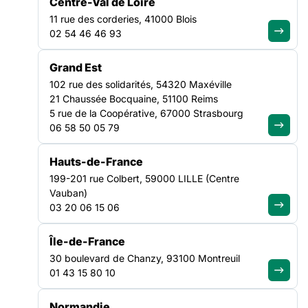
Centre-Val de Loire
11 rue des corderies, 41000 Blois
02 54 46 46 93
FILTRER PAR
Grand Est
102 rue des solidarités, 54320 Maxéville
Ouvrir les filtres
21 Chaussée Bocquaine, 51100 Reims
5 rue de la Coopérative, 67000 Strasbourg
Tous les contacts
(12)
06 58 50 05 79
Tout effacer
×
×
Bretagne
Hauts-de-France
199-201 rue Colbert, 59000 LILLE (Centre
Vauban)
BONVIN
CAIGNEC
03 20 06 15 06
Coralie
Fanny
Chargée de
Coordinatrice
Île-de-France
partenariat santé -
programme
30 boulevard de Chanzy, 93100 Montreuil
Programme
CVG/PHC et
01 43 15 80 10
Convergence
référente Emploi
12 avenue Jorge
12 avenue Jorge
Normandie