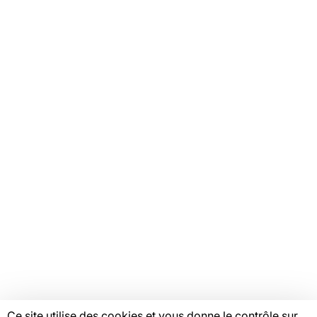
Tous nos plaidoyers
Tous nos programmes
VOTRE ESPACE
Offres d'emploi
Catalogue de formations
Ressources
Mentions légales
Linkedin
Youtube
Instagram
Bluesky
Facebook
© Copyright FAS, 2026
Ce site utilise des cookies et vous donne le contrôle sur