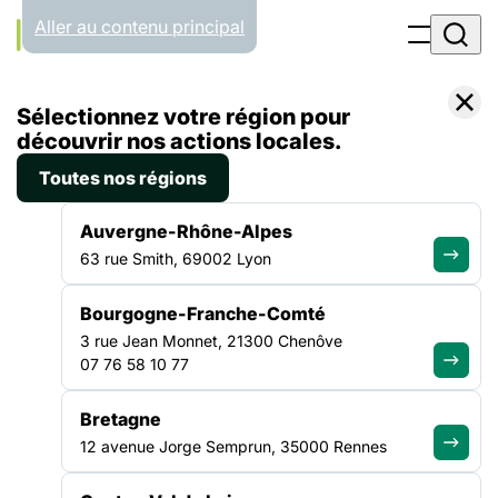
Panneau de gestion des cookies
Aller au contenu principal
Accueil
Sélectionnez votre région pour
Liste des actualités
PréCa : lancement d’un projet pour mieux accompagner les personnes en situation de précarité face au cancer
découvrir nos actions locales.
Toutes nos régions
ACTUALITÉ
|
19 JUIN 2026
Auvergne-Rhône-Alpes
PréCa : lancement d’un projet
63 rue Smith, 69002 Lyon
pour mieux accompagner les
Bourgogne-Franche-Comté
personnes en situation de
3 rue Jean Monnet, 21300 Chenôve
précarité face au cancer
07 76 58 10 77
Bretagne
Cette expérimentation de 36 mois part d’un constat : les
12 avenue Jorge Semprun, 35000 Rennes
personnes en situation de précarité sont davantage exposées
aux facteurs de risque de cancer, participent moins aux