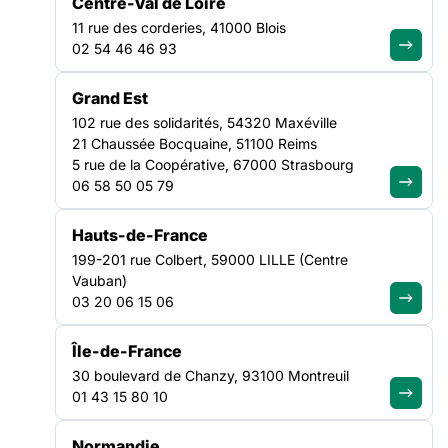
campagnes de prévention et de dépistage et rencontrent plus
Centre-Val de Loire
fréquemment des difficultés d’accès aux soins. Ces inégalités
11 rue des corderies, 41000 Blois
se traduisent souvent par des diagnostics plus tardifs et des
SANTÉ
02 54 46 46 93
parcours
BRETAGNE
Grand Est
102 rue des solidarités, 54320 Maxéville
21 Chaussée Bocquaine, 51100 Reims
5 rue de la Coopérative, 67000 Strasbourg
06 58 50 05 79
Hauts-de-France
199-201 rue Colbert, 59000 LILLE (Centre
Vauban)
03 20 06 15 06
Île-de-France
30 boulevard de Chanzy, 93100 Montreuil
01 43 15 80 10
Normandie