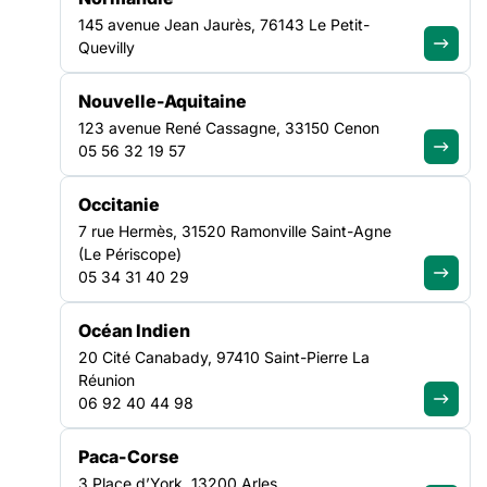
145 avenue Jean Jaurès, 76143 Le Petit-
Quevilly
Nouvelle-Aquitaine
123 avenue René Cassagne, 33150 Cenon
05 56 32 19 57
Occitanie
7 rue Hermès, 31520 Ramonville Saint-Agne
(Le Périscope)
05 34 31 40 29
Océan Indien
Cette expérimentation de 36 mois part d’un constat : les
personnes en situation de précarité sont davantage exposées
20 Cité Canabady, 97410 Saint-Pierre La
aux facteurs de risque de cancer, participent moins aux
Réunion
campagnes de prévention et de dépistage et rencontrent plus
06 92 40 44 98
fréquemment des difficultés d’accès aux soins. Ces inégalités
se traduisent souvent par des diagnostics plus tardifs et des
Paca-Corse
parcours de santé plus complexes.
3 Place d’York, 13200 Arles