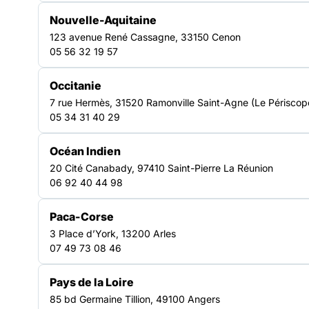
Nouvelle-Aquitaine
La FAS Bretagne a le plaisir de vous présenter son nouveau
123 avenue René Cassagne, 33150 Cenon
guide Profair
: “Accompagnement du parcours professionnel
05 56 32 19 57
des étrangers primo-arrivants dont les bénéficiaires de la
protection internationale en Bretagne”.
Occitanie
Les origines du projet PROFAIR
7 rue Hermès, 31520 Ramonville Saint-Agne (Le Périscop
05 34 31 40 29
Depuis plusieurs années, faisant le constat d’une
Océan Indien
interconnaissance à améliorer entre le secteur de
20 Cité Canabady, 97410 Saint-Pierre La Réunion
l’accompagnement des personnes exilées et de l’emploi, la
06 92 40 44 98
Fédération des Acteurs de la Solidarité s’est engagée dans
une dynamique de travail en transversalité sur les
thématiques du logement, de l’emploi et de la santé au
Paca-Corse
bénéfice de l’insertion des personnes en situation de
3 Place d’York, 13200 Arles
précarité.
07 49 73 08 46
Plusieurs Fédérations régionales se sont impliquées dans le
Pays de la Loire
projet PROFAIR, (Professionnalisation, Rencontres, Outillage
85 bd Germaine Tillion, 49100 Angers
et Formation des Acteur.trice.s de l’Intégration des Réfugiés)