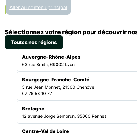
Panneau de gestion des cookies
Aller au contenu principal
Accueil
Sélectionnez votre région pour découvrir nos
Liste des ressources
Guide Profair – Accompagnement socio-professionnel des étrangers primo-arrivants en Bretagne
Toutes nos régions
GUIDE PRATIQUE
Auvergne-Rhône-Alpes
|
08.07.2024
63 rue Smith, 69002 Lyon
Guide Profair –
Bourgogne-Franche-Comté
Accompagnement
3 rue Jean Monnet, 21300 Chenôve
07 76 58 10 77
socio-professionnel des
étrangers primo-
Bretagne
12 avenue Jorge Semprun, 35000 Rennes
arrivants en Bretagne
Centre-Val de Loire