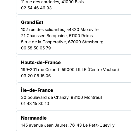
11 rue des corderies, 41000 Blois
La FAS Bretagne a le plaisir de vous présenter son nouveau
02 54 46 46 93
guide Profair: “Accompagnement du parcours professionnel
des étrangers primo-arrivants dont les bénéficiaires de la
protection internationale en Bretagne”. Les origines du projet
Grand Est
PROFAIR Depuis plusieurs années, faisant le constat d’une
102 rue des solidarités, 54320 Maxéville
interconnaissance à améliorer entre le secteur de
TRANSVERSE
21 Chaussée Bocquaine, 51100 Reims
l’accompagnement des personnes exilées et de l’emploi,
5 rue de la Coopérative, 67000 Strasbourg
06 58 50 05 79
Hauts-de-France
199-201 rue Colbert, 59000 LILLE (Centre Vauban)
03 20 06 15 06
Île-de-France
30 boulevard de Chanzy, 93100 Montreuil
01 43 15 80 10
Normandie
145 avenue Jean Jaurès, 76143 Le Petit-Quevilly