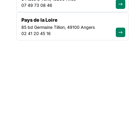
07 49 73 08 46
NOS ACTUALITÉS
Pays de la Loire
85 bd Germaine Tillion, 49100 Angers
Suivez le mouvement de la
02 41 20 45 16
solidarité
VEILLE SOCIALE, HÉBERGEMENT ET LOGEMENT
NATIONAL