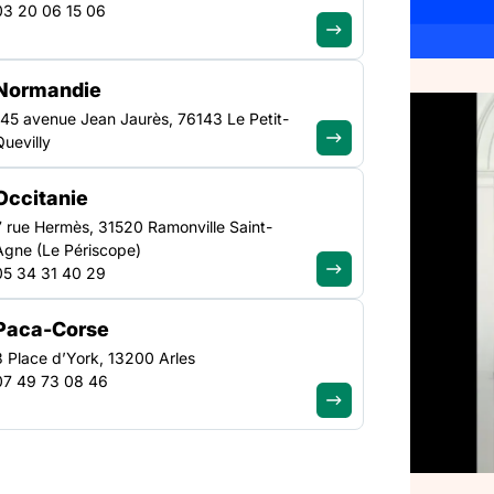
03 20 06 15 06
Normandie
145 avenue Jean Jaurès, 76143 Le Petit-
TRANSVERSE
Quevilly
NATIONAL
nistre,
Occitanie
ons de
7 rue Hermès, 31520 Ramonville Saint-
Agne (Le Périscope)
e la
05 34 31 40 29
Paca-Corse
3 Place d’York, 13200 Arles
07 49 73 08 46