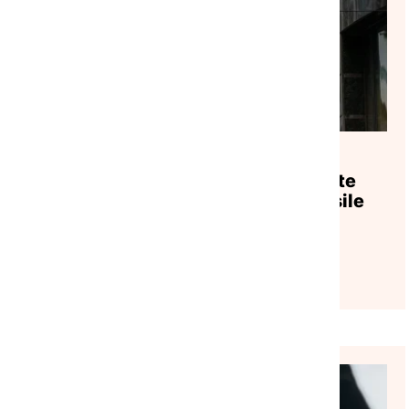
AGENDA
|
31/07/2026
Webinaire｜Application du Pacte
européen sur la migration et l’asile
Lire l'article
VEILLE SOCIALE, HÉBERGEMENT ET LOGEMENT