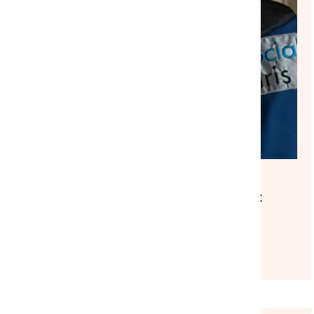
TRANSVERSE
NATIONAL
COMMUNIQUÉ DE PRESSE
|
28/07/2026
La mobilisation associative doit
s’amplifier face au recul des
politiques de solidarité
Lire l'article