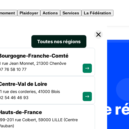
 moment
Plaidoyer
Actions
Services
La Fédération
Toutes nos régions
Bourgogne-Franche-Comté
3 rue Jean Monnet, 21300 Chenôve
ACTUALITÉS
07 76 58 10 77
Centre-Val de Loire
11 rue des corderies, 41000 Blois
02 54 46 46 93
 l'info de notre 
Hauts-de-France
199-201 rue Colbert, 59000 LILLE (Centre
Vauban)