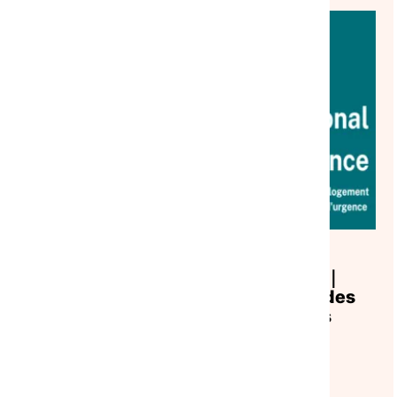
VEILLE SOCIALE, HÉBERGEMENT ET LOGEMENT
HAUTS-DE-FRANCE
ACTUALITÉ
|
23/07/2026
Observatoire Hauts-de-France｜
Juin 2026 : analyse des demandes
d’hébergement et des réponses
apportées
Lire l'article