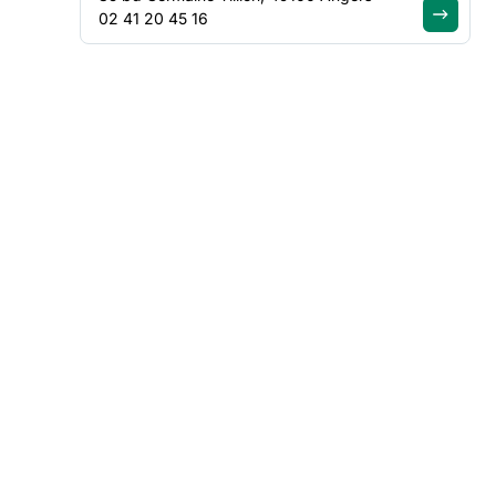
02 41 20 45 16
FILTRER PAR
Type de contenu
Thématique
Région