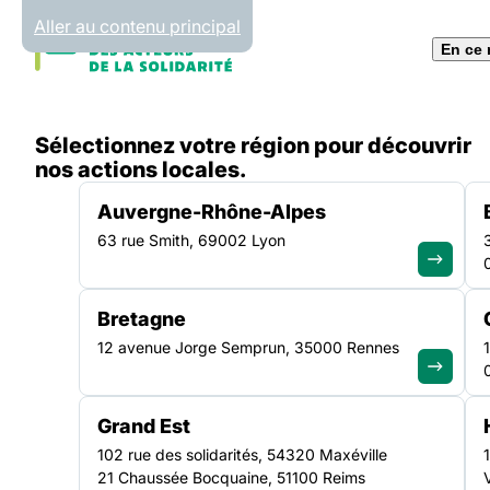
Panneau de gestion des cookies
Aller au contenu principal
En ce
Accueil
Sélectionnez votre région pour découvrir
Liste des actualités
nos actions locales.
Auvergne-Rhône-Alpes
63 rue Smith, 69002 Lyon
Bretagne
12 avenue Jorge Semprun, 35000 Rennes
Toute
Grand Est
102 rue des solidarités, 54320 Maxéville
21 Chaussée Bocquaine, 51100 Reims