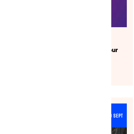
AGENDA
|
31/07/2026
Webinaire｜Le Pass Culture :
présentation et opportunités pour
les acteurs de la solidarité
Lire l'article
ASILE & MIGRATION
29 SEPT
NATIONAL