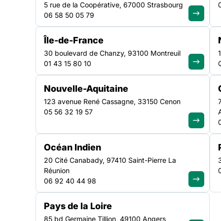
5 rue de la Coopérative, 67000 Strasbourg
06 58 50 05 79
Île-de-France
ACTUALITÉ
|
8 JUILLET 2026
30 boulevard de Chanzy, 93100 Montreuil
01 43 15 80 10
Monsieur le Premier mi
Nouvelle-Aquitaine
entendre les associati
123 avenue René Cassagne, 33150 Cenon
05 56 32 19 57
solidarité, c’est entendr
réalité du pays
Océan Indien
20 Cité Canabady, 97410 Saint-Pierre La
Réunion
Lire la suite
06 92 40 44 98
Pays de la Loire
85 bd Germaine Tillion, 49100 Angers