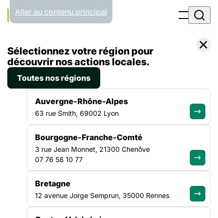
Panneau de gestion des cookies
Aller au contenu principal
Accueil
Sélectionnez votre région pour
Liste des actualités
Présidentielle 2027 : les acteurs de la solidarité entrent en campagne
découvrir nos actions locales.
Toutes nos régions
COMMUNIQUÉ DE PRESSE
|
22 JUIN 2026
Auvergne-Rhône-Alpes
Présidentielle 2027 : les
63 rue Smith, 69002 Lyon
acteurs de la solidarité
Bourgogne-Franche-Comté
entrent en campagne
3 rue Jean Monnet, 21300 Chenôve
07 76 58 10 77
À l’occasion de ses 70 ans, la FAS lance la campagne « Les
solidarités, de toutes nos forces » pour placer la solidarité au
Bretagne
cœur des débats politiques et défendre un modèle social plus
12 avenue Jorge Semprun, 35000 Rennes
juste.