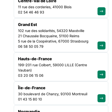
Centre-Val de Loire
TRANSVERSE
11 rue des corderies, 41000 Blois
NATIONAL
02 54 46 46 93
Grand Est
102 rue des solidarités, 54320 Maxéville
21 Chaussée Bocquaine, 51100 Reims
5 rue de la Coopérative, 67000 Strasbourg
06 58 50 05 79
Hauts-de-France
199-201 rue Colbert, 59000 LILLE (Centre
Vauban)
03 20 06 15 06
Île-de-France
30 boulevard de Chanzy, 93100 Montreuil
01 43 15 80 10
e
À l’occasion de son 70
anniversaire, la Fédération des
acteurs de la solidarité (FAS) lance la campagne « Les
Normandie