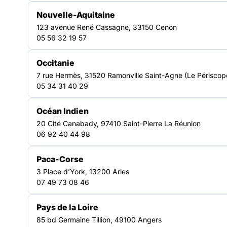
Nouvelle-Aquitaine
Un réseau d’acteurs engagés
123 avenue René Cassagne, 33150 Cenon
en Normandie
05 56 32 19 57
Occitanie
Représenter et défendre les
7 rue Hermès, 31520 Ramonville Saint-Agne (Le Périscop
intérêts du secteur
05 34 31 40 29
La Fédération Normandie porte la voix des acteurs de la
solidarité auprès des pouvoirs publics et des
Océan Indien
institutions. Elle défend les intérêts des structures et
20 Cité Canabady, 97410 Saint-Pierre La Réunion
des personnes accompagnées, contribue à l’évolution
06 92 40 44 98
des politiques sociales et agit pour garantir des
réponses adaptées face aux enjeux de précarité.
Paca-Corse
Mobiliser et sensibiliser autour
3 Place d’York, 13200 Arles
des enjeux sociaux
07 49 73 08 46
La Fédération Normandie agit pour faire évoluer les
regards sur la précarité en mobilisant le grand public,
Pays de la Loire
les décideurs et les partenaires. Elle valorise les
85 bd Germaine Tillion, 49100 Angers
initiatives de terrain, produit des analyses et organise