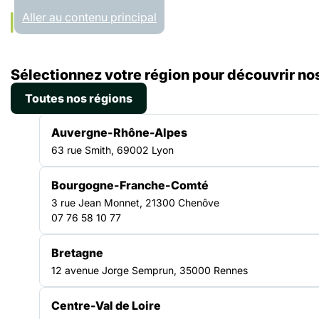
Panneau de gestion des cookies
Aller au contenu principal
Accueil
Sélectionnez votre région pour découvrir nos
Régions
Normandie
Toutes nos régions
NORMANDIE
Auvergne-Rhône-Alpes
63 rue Smith, 69002 Lyon
Bourgogne-Franche-Comté
Un réseau solidaire au
3 rue Jean Monnet, 21300 Chenôve
07 76 58 10 77
cœur du territoire
Bretagne
12 avenue Jorge Semprun, 35000 Rennes
La Fédération des acteurs de la solidarité
Normandie regroupe les structures engagées
Centre-Val de Loire
dans la lutte contre les exclusions. Elle