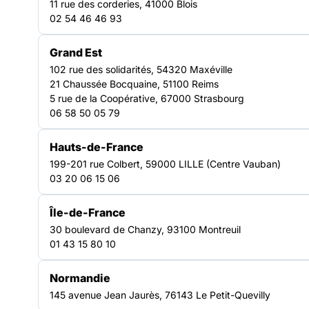
11 rue des corderies, 41000 Blois
accompagne ses adhérents, favorise les
02 54 46 46 93
coopérations et porte la voix des acteurs auprès
des institutions, afin d’améliorer les politiques
Grand Est
sociales et les réponses aux personnes en
102 rue des solidarités, 54320 Maxéville
21 Chaussée Bocquaine, 51100 Reims
situation de précarité sur le territoire.
5 rue de la Coopérative, 67000 Strasbourg
Découvrir nos plaidoyers
06 58 50 05 79
40
Hauts-de-France
structures adhérentes
101
199-201 rue Colbert, 59000 LILLE (Centre Vauban)
03 20 06 15 06
établissements et services représentés
Île-de-France
30 boulevard de Chanzy, 93100 Montreuil
01 43 15 80 10
Normandie
NOTRE FORCE COLLECTIVE
145 avenue Jean Jaurès, 76143 Le Petit-Quevilly