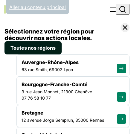
Panneau de gestion des cookies
Aller au contenu principal
Accueil
Sélectionnez votre région pour
Formations
Clinique de l’exil et de l’entre-deux culturel
découvrir nos actions locales.
Toutes nos régions
OCCITANIE
ASILE & MIGRATION
Auvergne-Rhône-Alpes
Clinique de l’exil et de l’entre-
63 rue Smith, 69002 Lyon
deux culturel
Bourgogne-Franche-Comté
3 rue Jean Monnet, 21300 Chenôve
07 76 58 10 77
Date et durée :
- 3 jours
Bretagne
Lieu :
12 avenue Jorge Semprun, 35000 Rennes
En présentiel
Type de formation :