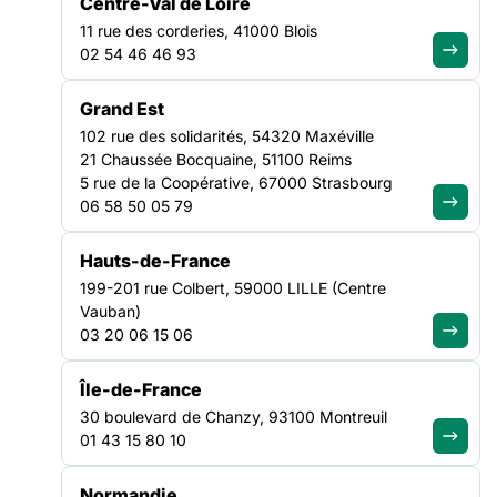
Centre-Val de Loire
Formation uniquement en intra
11 rue des corderies, 41000 Blois
Public :
02 54 46 46 93
8 à 15 stagiaires - Pas de prérequis
Grand Est
Prix :
102 rue des solidarités, 54320 Maxéville
Adhérent :
Sur devis
21 Chaussée Bocquaine, 51100 Reims
Non-adhérent :
Sur devis
5 rue de la Coopérative, 67000 Strasbourg
06 58 50 05 79
Hauts-de-France
Les professionnels du secteur social sont des interlocuteurs
199-201 rue Colbert, 59000 LILLE (Centre
essentiels pour les personnes migrantes qui viennent
Vauban)
chercher en France des soutiens dans leur démarche de
03 20 06 15 06
migration.
Île-de-France
Cette migration, tant par ses motifs que par son processus
30 boulevard de Chanzy, 93100 Montreuil
peut impliquer des bouleversements variés chez les
01 43 15 80 10
personnes qui la vivent et leur entourage : traumatismes
physiques et/ou psychiques, ruptures et/ou recompositions
Normandie
de l’environnement social et/ou familial, remaniements