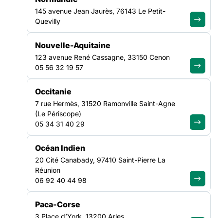
identitaires.
145 avenue Jean Jaurès, 76143 Le Petit-
Quevilly
OBJECTIFS
Nouvelle-Aquitaine
123 avenue René Cassagne, 33150 Cenon
05 56 32 19 57
Comprendre les enjeux culturels dans la relation à l’autre et
Occitanie
à la société
7 rue Hermès, 31520 Ramonville Saint-Agne
Comprendre les enjeux de l’exil et les répercussions sur la
(Le Périscope)
vie quotidienne, la santé, le lien social
05 34 31 40 29
Initier une réflexion commune et partagée afin de penser
l’accompagnement des personnes en situation d’exil
Océan Indien
20 Cité Canabady, 97410 Saint-Pierre La
Réunion
CONTENU
06 92 40 44 98
Paca-Corse
3 Place d’York, 13200 Arles