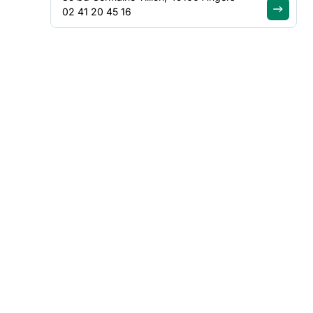
02 41 20 45 16
FILTRER PAR
Thématique
Région
Appliquer les filtres