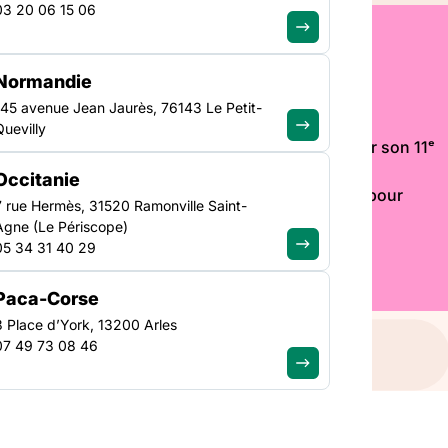
03 20 06 15 06
Normandie
de la FAS
145 avenue Jean Jaurès, 76143 Le Petit-
Quevilly
s donne rendez-vous les 21 et 22 janvier 2027 pour son 11ᵉ
 Congrès de Marseille. À l’approche des élections
Occitanie
emps politique, professionnel et collectif majeur pour
7 rue Hermès, 31520 Ramonville Saint-
Agne (Le Périscope)
05 34 31 40 29
Paca-Corse
3 Place d’York, 13200 Arles
07 49 73 08 46