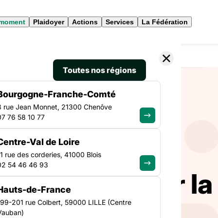
 moment
Plaidoyer
Actions
Services
La Fédération
Toutes nos régions
Bourgogne-Franche-Comté
3 rue Jean Monnet, 21300 Chenôve
CAMPAGNE
07 76 58 10 77
Centre-Val de Loire
11 rue des corderies, 41000 Blois
02 54 46 46 93
ur transformer la
Hauts-de-France
199-201 rue Colbert, 59000 LILLE (Centre
Vauban)