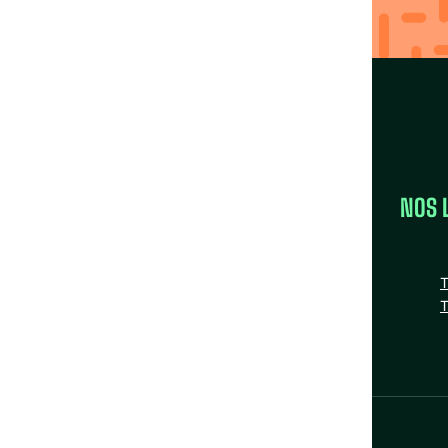
Trouver ma région
LA FÉDÉRATION
NOS 
la FAS
Nos missions
T
Nos Fédérations régionales
T