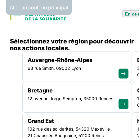
Panneau de gestion des cookies
Aller au contenu principal
En ce
Accueil
Sélectionnez votre région pour découvrir
Liste des campagnes
nos actions locales.
Auvergne-Rhône-Alpes
63 rue Smith, 69002 Lyon
Bretagne
12 avenue Jorge Semprun, 35000 Rennes
Agir po
Grand Est
102 rue des solidarités, 54320 Maxéville
21 Chaussée Bocquaine, 51100 Reims