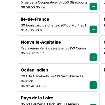
5 rue de la Coopérative, 67000 Strasbourg
06 58 50 05 79
Île-de-France
TRANSVERSE
11ᵉ Congrès national 
30 boulevard de Chanzy, 93100 Montreuil
01 43 15 80 10
La Fédération des acteurs de la solidarité vou
Congrès national, qui se tiendra au Palais des
Nouvelle-Aquitaine
présidentielles, cet événement constituera un t
123 avenue René Cassagne, 33150 Cenon
notre réseau et pour…
05 56 32 19 57
Découvrir la campagne
Océan Indien
20 Cité Canabady, 97410 Saint-Pierre La
Réunion
06 92 40 44 98
Pays de la Loire
85 bd Germaine Tillion, 49100 Angers