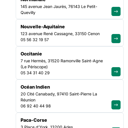
1998
145 avenue Jean Jaurès, 76143 Le Petit-
Loi contre les exclusions
Quevilly
2007
Loi DALO
Nouvelle-Aquitaine
2008
123 avenue René Cassagne, 33150 Cenon
Création du RSA
05 56 32 19 57
Occitanie
7 rue Hermès, 31520 Ramonville Saint-Agne
UNE CAMPAGNE COLLECTIVE
(Le Périscope)
05 34 31 40 29
Océan Indien
20 Cité Canabady, 97410 Saint-Pierre La
Pour porter la voix des solidarités
Réunion
06 92 40 44 98
À travers cette campagne nous souhaitons mobiliser
l’ensemble de notre réseau en impliquant les associations
Paca-Corse
adhérentes, les professionnel·les du secteur social, les
bénévoles et les personnes accompagnées.
Notre volonté est
3 Place d’York, 13200 Arles