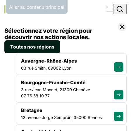
Panneau de gestion des cookies
Aller au contenu principal
Accueil
Sélectionnez votre région pour
Liste des campagnes
« Les solidarités, de toutes nos forces »
découvrir nos actions locales.
Toutes nos régions
TRANSVERSE
Auvergne-Rhône-Alpes
63 rue Smith, 69002 Lyon
« Les solidarités, de
toutes nos forces »
Bourgogne-Franche-Comté
3 rue Jean Monnet, 21300 Chenôve
07 76 58 10 77
Bretagne
12 avenue Jorge Semprun, 35000 Rennes