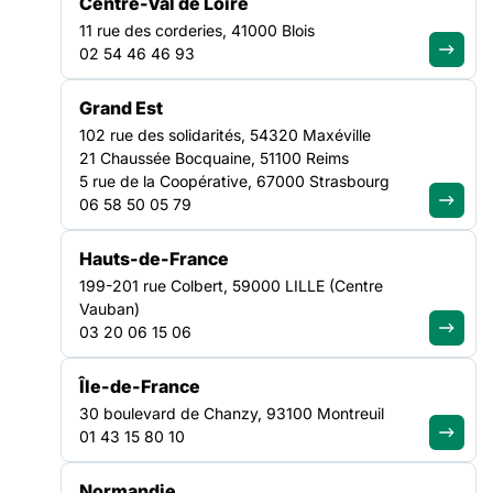
Centre-Val de Loire
11 rue des corderies, 41000 Blois
02 54 46 46 93
Grand Est
102 rue des solidarités, 54320 Maxéville
21 Chaussée Bocquaine, 51100 Reims
70 ans de solidarité
5 rue de la Coopérative, 67000 Strasbourg
06 58 50 05 79
L’année 2026 marque les 70 ans de la Fédération des acteurs
Hauts-de-France
la solidarité.
À cette occasion nous lançons une campagne
199-201 rue Colbert, 59000 LILLE (Centre
intitulée
« Les solidarités, de toutes nos forces »
visant
Vauban)
à replacer les enjeux de solidarité au cœur du débat électoral,
03 20 06 15 06
à valoriser les acteurs et actrices du champ social et à
affirmer la capacité du secteur associatif à formuler des
propositions concrètes face aux fractures sociales actuelles.
Île-de-France
30 boulevard de Chanzy, 93100 Montreuil
01 43 15 80 10
1956
Création de la FAS
Normandie