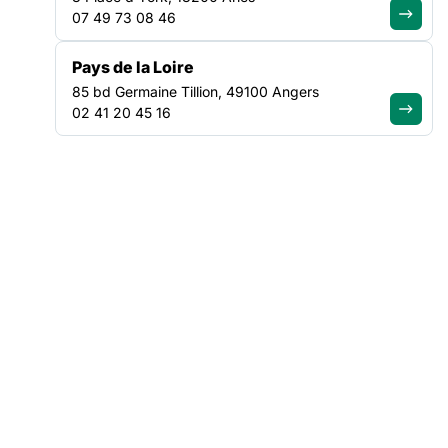
de mettre en lumière les engagements du terrain, valoriser les
07 49 73 08 46
parcours et les initiatives et de faire évoluer les regards sur
les personnes accompagnées.
Pays de la Loire
85 bd Germaine Tillion, 49100 Angers
02 41 20 45 16
EN CE MOMENT
La FAS interpelle le Premier ministre dans une vidéo de
mobilisation
Face à l’urgence sociale, la FAS rappelle la nécessité absolue
d’un dialogue avec les pouvoirs publics. À travers cette prise
de parole, la Fédération dénonce l’absence de réponse à sa
demande de rencontre avec le Premier ministre et appelle à