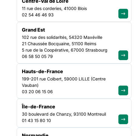
Centre-Val de Loire
11 rue des corderies, 41000 Blois
02 54 46 46 93
Grand Est
102 rue des solidarités, 54320 Maxéville
21 Chaussée Bocquaine, 51100 Reims
UNE MOBILISATION NATIONALE
5 rue de la Coopérative, 67000 Strasbourg
06 58 50 05 79
11 octobre 2025 : Partout en
Hauts-de-France
France, mobilisons-nous pour les
199-201 rue Colbert, 59000 LILLE (Centre
associations
Vauban)
03 20 06 15 06
Île-de-France
30 boulevard de Chanzy, 93100 Montreuil
01 43 15 80 10
Normandie