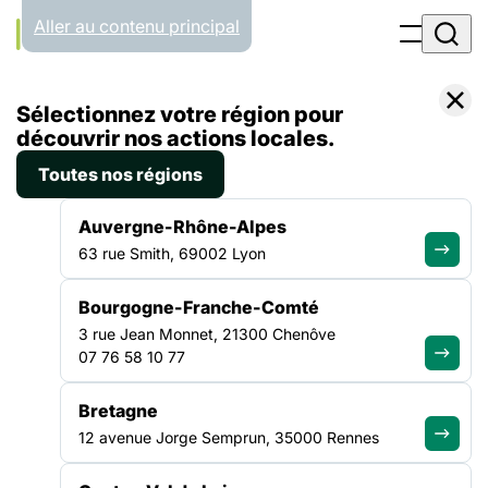
Panneau de gestion des cookies
Aller au contenu principal
Accueil
Sélectionnez votre région pour
Liste des campagnes
Mobilisation « Ça ne tient plus »
découvrir nos actions locales.
Toutes nos régions
TRANSVERSE
Auvergne-Rhône-Alpes
63 rue Smith, 69002 Lyon
Mobilisation « Ça
ne tient plus »
Bourgogne-Franche-Comté
3 rue Jean Monnet, 21300 Chenôve
07 76 58 10 77
Bretagne
12 avenue Jorge Semprun, 35000 Rennes