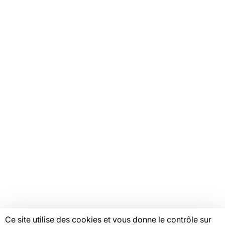
Tous nos plaidoyers
Tous nos programmes
VOTRE ESPACE
Offres d'emploi
Catalogue de formations
Ressources
Mentions légales
Linkedin
Youtube
Instagram
Bluesky
Facebook
© Copyright FAS, 2026
Ce site utilise des cookies et vous donne le contrôle sur