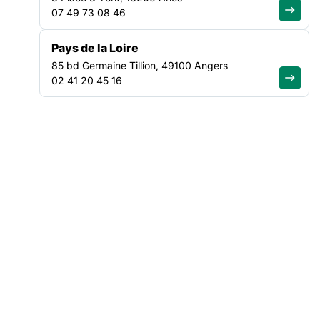
consultables sur la Carte des mobilisations.
07 49 73 08 46
Consulter la carte
Ouvrir dans un nouvel onglet
Pays de la Loire
85 bd Germaine Tillion, 49100 Angers
02 41 20 45 16
RETOURS EN IMAGES