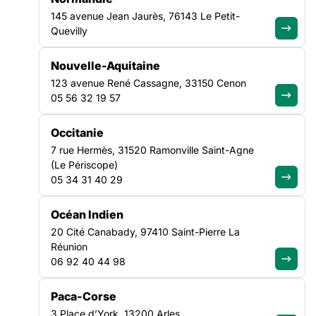
145 avenue Jean Jaurès, 76143 Le Petit-
Quevilly
Nouvelle-Aquitaine
123 avenue René Cassagne, 33150 Cenon
05 56 32 19 57
La FAS
s’est associée à la mobilisation nationale du 11
octobre, initiée par le
Mouvement associatif, sous le mot
d’ordre #
ÇaNeTientPlus
,
constitue un moment clé pour
Occitanie
défendre l’avenir des associations. Partenaire de cette
7 rue Hermès, 31520 Ramonville Saint-Agne
mobilisation,
la FAS s’est pleinement engagée afin de
(Le Périscope)
représenter spécifiquement le secteur des solidarités.
C’est
05 34 31 40 29
dans ce cadre que nous avons publié le 6 octobre une
enquête sur l’état des lieux 2025 des associations du champs
Océan Indien
des solidarités.
20 Cité Canabady, 97410 Saint-Pierre La
Réunion
06 92 40 44 98
Des lieux de mobilisation clés
À Paris : Place de la Bataille de Stalingrad (Paris
Paca-Corse
19e). Et dans plus de 90 lieux de mobilisations,
3 Place d’York, 13200 Arles