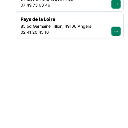
la campagne budgétaire 2021 des CHRS :
07 49 73 08 46
https://www.federationsolidarite.org/actualites/publication-
de-linstruction-relative-a-la-campagne-budgetaire-2021-
Pays de la Loire
des-chrs-analyse-et-reaction-de-la-federation/
85 bd Germaine Tillion, 49100 Angers
02 41 20 45 16
Votre contact régional :
francois.lebrun@federationsolidarite.org
NOS ACTUALITÉS
Suivez le mouvement de la
solidarité