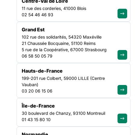
Centre-Val de Loire
Rapport d’Orientation Budgétaire Accueil Hébergement
VEILLE SOCIALE, HÉBERGEMENT ET LOGEMENT
11 rue des corderies, 41000 Blois
Insertion des Pays de la Loire vient de paraître.
PAYS DE LA LOIRE
02 54 46 46 93
Alors qu’approche la date butoir de la saisie de l’Etude
Grand Est
Nationale des Coûts de l’hébergement (31 octobre 2021), les
102 rue des solidarités, 54320 Maxéville
feuilles de route des propositions des services de l’Etat
21 Chaussée Bocquaine, 51100 Reims
d’évolution pluriannuelle des parcs d’hébergement
5 rue de la Coopérative, 67000 Strasbourg
départementaux viennent de remonter au ministère et le
06 58 50 05 79
Rapport d’Orientation Budgétaire Accueil Hébergement
Insertion des Pays de la Loire vient de paraître.
Hauts-de-France
199-201 rue Colbert, 59000 LILLE (Centre
Vauban)
03 20 06 15 06
Île-de-France
30 boulevard de Chanzy, 93100 Montreuil
01 43 15 80 10
Normandie