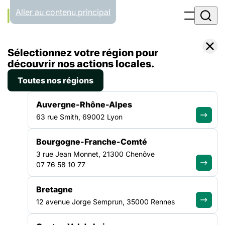
Panneau de gestion des cookies
Aller au contenu principal
Accueil
Sélectionnez votre région pour
Liste des actualités
Vers une reconfiguration pluriannuelle du parc d’hébergement ligérien
découvrir nos actions locales.
Toutes nos régions
ACTUALITÉ
|
19 OCTOBRE 2021
Auvergne-Rhône-Alpes
Vers une reconfiguration
63 rue Smith, 69002 Lyon
pluriannuelle du parc
Bourgogne-Franche-Comté
d’hébergement ligérien
3 rue Jean Monnet, 21300 Chenôve
07 76 58 10 77
Alors qu’approche la date butoir de la saisie de l’Etude
Nationale des Coûts de l’hébergement (31 octobre 2021), les
Bretagne
feuilles de route des propositions des services de l’Etat
12 avenue Jorge Semprun, 35000 Rennes
d’évolution pluriannuelle des parcs d’hébergement
départementaux viennent de remonter au ministère et le