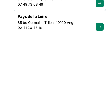
07 49 73 08 46
Pays de la Loire
85 bd Germaine Tillion, 49100 Angers
02 41 20 45 16
Depuis le lancement de la campagne Vacances pour tou.te.s
2020, le dispositif d’Aide aux projets Vacances a permis le
montage de 142 séjours individuels (familles et personnes
seules), 24 séjours collectifs et 15 excursions à la journée,
depuis le 02 juin 2020. 62 structures en ont déjà bénéficié
soit 49 associations adhérentes à la Fédération des acteurs
de la solidarité.
La Fondation le Refuge fait partie des structures ayant
bénéficié de l’Aide au Projets Vacances. Monsieur Deslandes
nous a apporté un témoignage sur un séjour collectif qui s’est