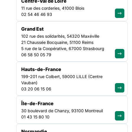
Centre-Val de Loire
montage de 142 séjours individuels (familles et personnes
11 rue des corderies, 41000 Blois
seules), 24 séjours collectifs et 15 excursions à la journée,
02 54 46 46 93
depuis le 02 juin 2020. 62 structures en ont déjà bénéficié
soit 49 associations adhérentes à la Fédération
CULTURE
Grand Est
NATIONAL
102 rue des solidarités, 54320 Maxéville
21 Chaussée Bocquaine, 51100 Reims
5 rue de la Coopérative, 67000 Strasbourg
06 58 50 05 79
Hauts-de-France
199-201 rue Colbert, 59000 LILLE (Centre
Vauban)
03 20 06 15 06
Île-de-France
30 boulevard de Chanzy, 93100 Montreuil
01 43 15 80 10
Normandie