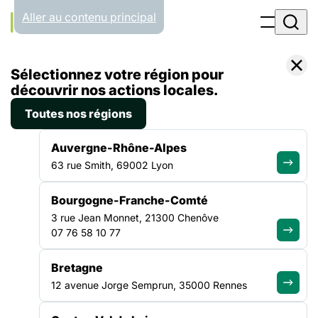
Panneau de gestion des cookies
Aller au contenu principal
Accueil
Sélectionnez votre région pour
Liste des actualités
“J’ai pu assister à une compétition nationale de surf” – Aide aux Projets Vacances, retour d’expérience
découvrir nos actions locales.
Toutes nos régions
ACTUALITÉ
|
13 OCTOBRE 2020
Auvergne-Rhône-Alpes
“J’ai pu assister à une
63 rue Smith, 69002 Lyon
compétition nationale de
Bourgogne-Franche-Comté
surf” – Aide aux Projets
3 rue Jean Monnet, 21300 Chenôve
Vacances, retour
07 76 58 10 77
d’expérience
Bretagne
12 avenue Jorge Semprun, 35000 Rennes
Depuis le lancement de la campagne Vacances pour tou.te.s
2020, le dispositif d’Aide aux projets Vacances a permis le