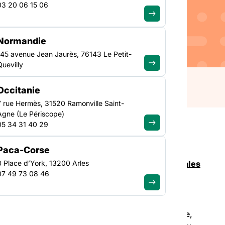
03 20 06 15 06
 d’une expérimentation
tuation de précarité,
Normandie
uveaux dispositifs. Le
145 avenue Jean Jaurès, 76143 Le Petit-
er et des enfants
Quevilly
 étant
Occitanie
7 rue Hermès, 31520 Ramonville Saint-
Agne (Le Périscope)
05 34 31 40 29
Paca-Corse
3 Place d’York, 13200 Arles
nt d’une expérimentation d’actions médico-sociales
07 49 73 08 46
écise les missions et le cahier des charge de ces
ucher et des enfants accompagné·e·s de leur mère,