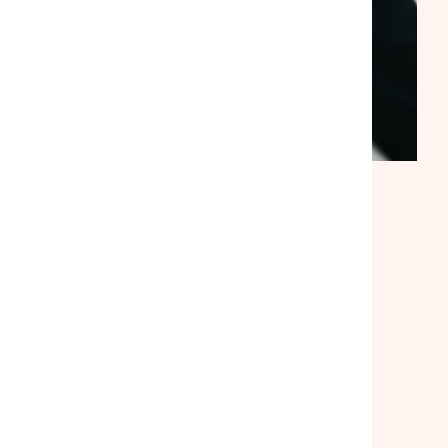
ACTUALITÉ
|
30/07/2026
Suite à notre rencontre avec le
ministre du Logement, la
mobilisation se poursuit
Lire l'article
Toutes nos actualités