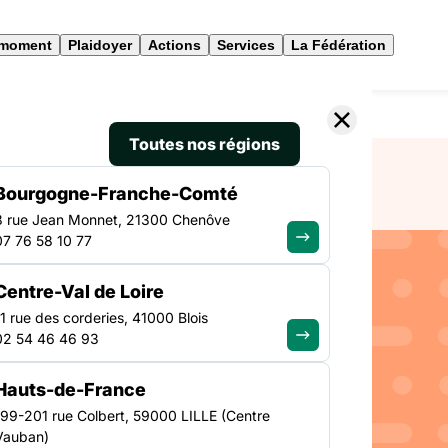
 moment
Plaidoyer
Actions
Services
La Fédération
ltes Soins Santé (LHSS) Pédiatriques
Toutes nos régions
Bourgogne-Franche-Comté
3 rue Jean Monnet, 21300 Chenôve
07 76 58 10 77
SANTÉ
Centre-Val de Loire
NATIONAL
s Lits
11 rue des corderies, 41000 Blois
02 54 46 46 93
 (LHSS)
Hauts-de-France
199-201 rue Colbert, 59000 LILLE (Centre
Vauban)