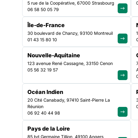
5 rue de la Coopérative, 67000 Strasbourg
06 58 50 05 79
Un arrêté en date du 22 janvier 2021 portant agrément
d’actions médico-sociales en faveur de personnes en si
Île-de-France
précise les missions et le cahier des charge de ces no
30 boulevard de Chanzy, 93100 Montreuil
contexte : les situations des femmes venant d’accouch
01 43 15 80 10
accompagné·e·s de leur mère, ayant besoin de soins et
Nouvelle-Aquitaine
123 avenue René Cassagne, 33150 Cenon
05 56 32 19 57
Océan Indien
20 Cité Canabady, 97410 Saint-Pierre La
Un arrêté en date du 22 janvier 2021 portant agréme
Réunion
en faveur de personnes en situation de précarité
, pr
06 92 40 44 98
nouveaux dispositifs.
Pays de la Loire
Le contexte :
les situations des femmes venant d’acco
85 bd Germaine Tillion, 49100 Angers