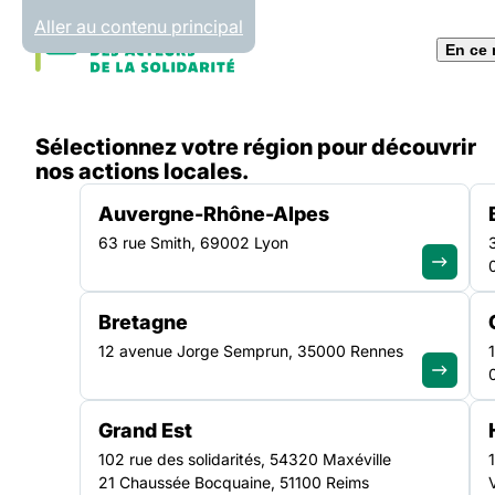
Panneau de gestion des cookies
Aller au contenu principal
En ce
Accueil
Sélectionnez votre région pour découvrir
Liste des actualités
Expérimentation des Lits Ha
nos actions locales.
Auvergne-Rhône-Alpes
63 rue Smith, 69002 Lyon
ACTUALITÉ
|
9 FÉVRIER 2021
Bretagne
Expérimentation de
12 avenue Jorge Semprun, 35000 Rennes
Haltes Soins Santé
Grand Est
Pédiatriques
102 rue des solidarités, 54320 Maxéville
21 Chaussée Bocquaine, 51100 Reims