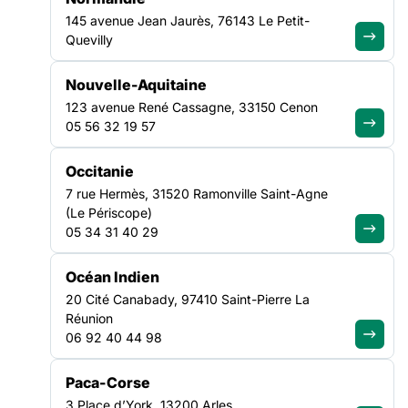
Vous trouverez toutes les informations sur la procédure à
145 avenue Jean Jaurès, 76143 Le Petit-
suivre sur le
site web de l’ARS
(
Label « Droits des usagers de
Quevilly
la santé » 2025 | Agence régionale de santé Hauts-de-
France
)
et
dans la notice régionale transmise en pièce
Nouvelle-Aquitaine
jointe.
123 avenue René Cassagne, 33150 Cenon
05 56 32 19 57
Nous vous remercions par avance pour votre mobilisation et
vous demandons de bien vouloir relayer le plus largement
Occitanie
(mailing, réseaux sociaux, site internet, …) cet appel à
initiatives.
7 rue Hermès, 31520 Ramonville Saint-Agne
(Le Périscope)
05 34 31 40 29
Océan Indien
20 Cité Canabady, 97410 Saint-Pierre La
NOS ACTUALITÉS
Réunion
06 92 40 44 98
Suivez le mouvement de la
Paca-Corse
3 Place d’York, 13200 Arles