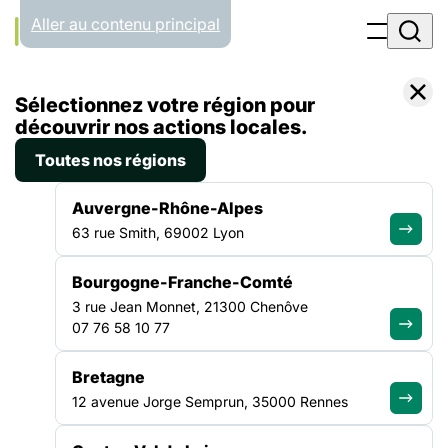
Panneau de gestion des cookies
Aller au contenu principal
Accueil
Sélectionnez votre région pour
Liste des actualités
[DROITS DES USAGERS-LABEL 2025] Appel à candidatures
découvrir nos actions locales.
Toutes nos régions
ACTUALITÉ
|
26 JUIN 2025
Auvergne-Rhône-Alpes
[DROITS DES USAGERS-
63 rue Smith, 69002 Lyon
LABEL 2025] Appel à
Bourgogne-Franche-Comté
candidatures
3 rue Jean Monnet, 21300 Chenôve
07 76 58 10 77
La Commission spécialisée dans le domaine des droits des
usagers du système de santé (CSDU) de la Conférence
Bretagne
régionale de la santé et de l’autonomie (CRSA) et l’Agence
12 avenue Jorge Semprun, 35000 Rennes
régionale de santé (ARS) Hauts-de-France lancent aujourd’hui
un appel à candidatures pour l’obtention du label 2025 «