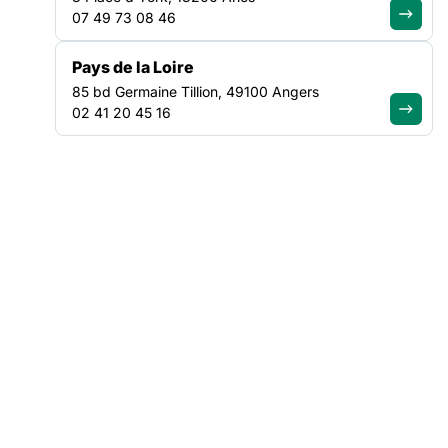
solidarité
07 49 73 08 46
Pays de la Loire
85 bd Germaine Tillion, 49100 Angers
02 41 20 45 16
VEILLE SOCIALE, HÉBERGEMENT ET LOGEMENT
NATIONAL
ACTUALITÉ
|
30/07/2026
Canicule : Soliguide renforce
l’information d’urgence pour mieux
orienter les personnes en situation
de précarité