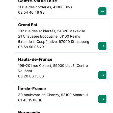
Centre-Val de Loire
Droits des usagers de la santé ». L’orientation retenue pour
SANTÉ
11 rue des corderies, 41000 Blois
HAUTS-DE-FRANCE
02 54 46 46 93
La Commission spécialisée dans le domaine des droits des
Grand Est
usagers du système de santé (CSDU) de la Conférence
102 rue des solidarités, 54320 Maxéville
régionale de la santé et de l’autonomie (CRSA) et l’Agence
21 Chaussée Bocquaine, 51100 Reims
régionale de santé (ARS) Hauts-de-France lancent aujourd’hui
5 rue de la Coopérative, 67000 Strasbourg
un appel à candidatures pour l’obtention du label 2025 «
06 58 50 05 79
Droits des usagers de la santé ».
Hauts-de-France
L’orientation retenue pour cette édition 2025 porte sur les
199-201 rue Colbert, 59000 LILLE (Centre
recommandations issues du rapport annuel des droits des
Vauban)
usagers 2023
.
03 20 06 15 06
La CRSA et l’ARS récompenseront 8 projets et 1 « Coup de
Île-de-France
cœur du Jury ».
30 boulevard de Chanzy, 93100 Montreuil
01 43 15 80 10
Le dépôt de candidatures est à saisir à l’aide du formulaire en
ligne en cliquant
ici
,
au plus tard le 15 septembre 2025
.
Normandie