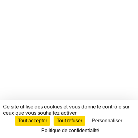
Offres d'emploi
Catalogue de formations
Ressources
Mentions légales
Linkedin
Youtube
Instagram
Bluesky
Facebook
© Copyright FAS, 2026
Ce site utilise des cookies et vous donne le contrôle sur
ceux que vous souhaitez activer
Tout accepter
Tout refuser
Personnaliser
Politique de confidentialité