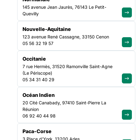
145 avenue Jean Jaurès, 76143 Le Petit-
Quevilly
MAAA’Elles, ou Missions d’Accompagnement et d’Accueil –
Addictions pour Elles, est le nom de notre projet visant à
Nouvelle-Aquitaine
améliorer l’accompagnement des femmes en situation de
123 avenue René Cassagne, 33150 Cenon
grande précarité et d’addictions et fréquentant les accueils de
05 56 32 19 57
jour. Mené en partenariat avec la Fédération Addiction et
financé par le Fonds de Lutte contre les Addictions, le projet a
Occitanie
débuté en avril 2021 et se poursuivra jusqu’en septembre
2022. Actuellement, 6 accueils de jour volontaires du réseau
7 rue Hermès, 31520 Ramonville Saint-Agne
participent au projet dans le but de développer des outils et
(Le Périscope)
des actions adaptées aux besoins des structures pour mieux
05 34 31 40 29
accompagner les femmes. Actuellement, le projet est en
phase de mise en place d’actions telles que des formations,
Océan Indien
des groupes dédiés aux femmes, des expositions photos…
20 Cité Canabady, 97410 Saint-Pierre La
Réunion
Pour mieux comprendre le projet, regardez notre vidéo !
06 92 40 44 98
Paca-Corse
3 Place d’York, 13200 Arles