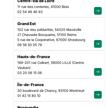
Centre-Val de Loire
financé par le Fonds de Lutte contre les Addictions, le projet a
SANTÉ
11 rue des corderies, 41000 Blois
NATIONAL
02 54 46 46 93
Grand Est
102 rue des solidarités, 54320 Maxéville
21 Chaussée Bocquaine, 51100 Reims
5 rue de la Coopérative, 67000 Strasbourg
06 58 50 05 79
Hauts-de-France
199-201 rue Colbert, 59000 LILLE (Centre
Vauban)
03 20 06 15 06
Île-de-France
30 boulevard de Chanzy, 93100 Montreuil
01 43 15 80 10
Normandie