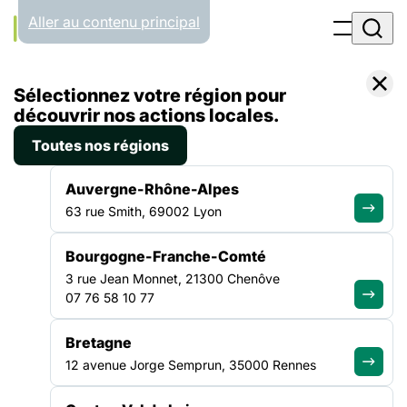
Panneau de gestion des cookies
Aller au contenu principal
Filtrer par
Toutes les catégories
Sélectionnez votre région pour
découvrir nos actions locales.
30.03.26
Toutes nos régions
Bonjour tout le monde !
Auvergne-Rhône-Alpes
Bienvenue sur WordPress. Ceci est votre premier article.
63 rue Smith, 69002 Lyon
Modifiez-le ou supprimez-le, puis commencez à écrire !…
Lire la suite
Bourgogne-Franche-Comté
3 rue Jean Monnet, 21300 Chenôve
07 76 58 10 77
ALLER PLUS LOIN
Bretagne
12 avenue Jorge Semprun, 35000 Rennes
La force d'un collectif uni