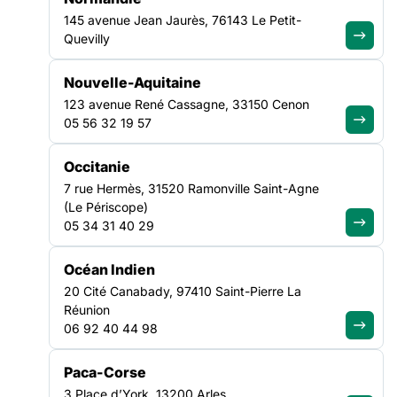
questions ?
145 avenue Jean Jaurès, 76143 Le Petit-
Quevilly
Découvrir notre FAQ
Nouvelle-Aquitaine
123 avenue René Cassagne, 33150 Cenon
05 56 32 19 57
Recevez chaque mois les analyses,
Occitanie
décryptages et positionnements de
7 rue Hermès, 31520 Ramonville Saint-Agne
la FAS
(Le Périscope)
05 34 31 40 29
Je m'abonne à la newsletter
Océan Indien
LA FÉDÉRATION
20 Cité Canabady, 97410 Saint-Pierre La
Réunion
06 92 40 44 98
Nos missions
Nos Fédérations régionales
Paca-Corse
NOS LUTTES
3 Place d’York, 13200 Arles