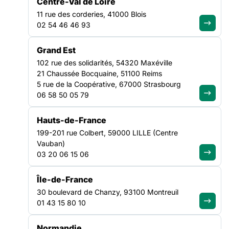
Centre-Val de Loire
11 rue des corderies, 41000 Blois
02 54 46 46 93
Rejoignez le
Grand Est
mouvement et
102 rue des solidarités, 54320 Maxéville
devenez adhérent
21 Chaussée Bocquaine, 51100 Reims
5 rue de la Coopérative, 67000 Strasbourg
Adhérer à la FAS
06 58 50 05 79
Hauts-de-France
Agissez
199-201 rue Colbert, 59000 LILLE (Centre
localement avec
Vauban)
03 20 06 15 06
nos Fédérations
Île-de-France
Trouver ma région
30 boulevard de Chanzy, 93100 Montreuil
01 43 15 80 10
Vous avez des
Normandie