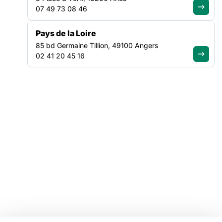
07 49 73 08 46
Tous nos plaidoyers
Tous nos programmes
Pays de la Loire
85 bd Germaine Tillion, 49100 Angers
VOTRE ESPACE
02 41 20 45 16
Offres d'emploi
Catalogue de formations
Ressources
Mentions légales
Linkedin
Youtube
Instagram
Bluesky
Facebook
© Copyright FAS, 2026