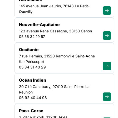
questions ?
145 avenue Jean Jaurès, 76143 Le Petit-
Quevilly
Découvrir notre FAQ
Nouvelle-Aquitaine
123 avenue René Cassagne, 33150 Cenon
05 56 32 19 57
Recevez chaque mois les analyses,
Occitanie
décryptages et positionnements de
7 rue Hermès, 31520 Ramonville Saint-Agne
la FAS
(Le Périscope)
05 34 31 40 29
Je m'abonne à la newsletter
Océan Indien
LA FÉDÉRATION
20 Cité Canabady, 97410 Saint-Pierre La
Réunion
06 92 40 44 98
Nos missions
Nos Fédérations régionales
Paca-Corse
NOS LUTTES
3 Place d’York, 13200 Arles