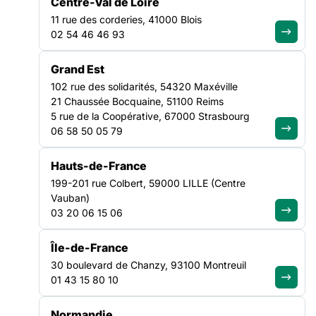
Centre-Val de Loire
11 rue des corderies, 41000 Blois
02 54 46 46 93
Rejoignez le
Grand Est
mouvement et
102 rue des solidarités, 54320 Maxéville
devenez adhérent
21 Chaussée Bocquaine, 51100 Reims
5 rue de la Coopérative, 67000 Strasbourg
Adhérer à la FAS
06 58 50 05 79
Hauts-de-France
Agissez
199-201 rue Colbert, 59000 LILLE (Centre
localement avec
Vauban)
03 20 06 15 06
nos Fédérations
Île-de-France
Trouver ma région
30 boulevard de Chanzy, 93100 Montreuil
01 43 15 80 10
Vous avez des
Normandie