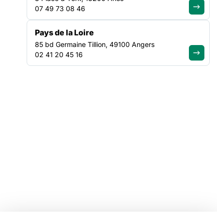
07 49 73 08 46
Tous nos plaidoyers
Tous nos programmes
Pays de la Loire
85 bd Germaine Tillion, 49100 Angers
VOTRE ESPACE
02 41 20 45 16
Offres d'emploi
Catalogue de formations
Ressources
Mentions légales
Linkedin
Youtube
Instagram
Bluesky
Facebook
© Copyright FAS, 2026