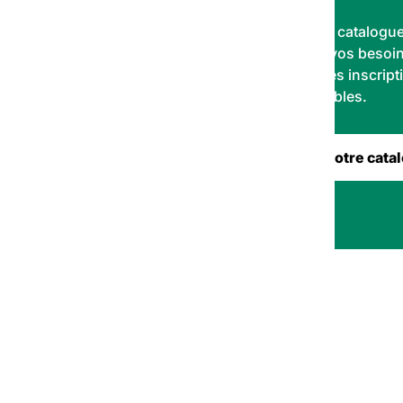
Explorez notre catalogue
correspond à vos besoins
aujourd’hui. Les inscript
places disponibles.
bre 2026
Consulter notre cata
NOS RESSOURCES