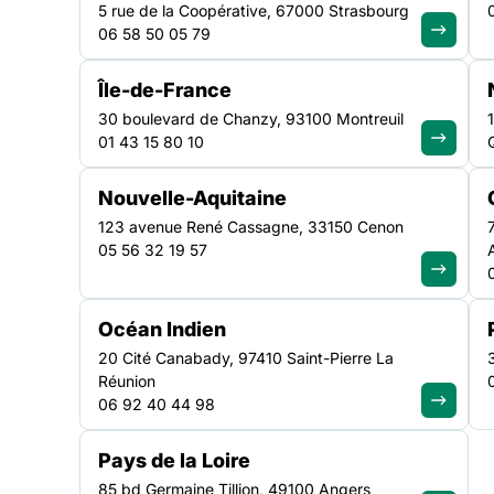
5 rue de la Coopérative, 67000 Strasbourg
06 58 50 05 79
La Fédération des acteurs de la solidarité Auve
Île-de-France
rassemble des associations de lutte contre les ex
30 boulevard de Chanzy, 93100 Montreuil
01 43 15 80 10
et accompagnent des personnes en situation de p
réseau d’acteurs et actrices engagé·es pour port
Nouvelle-Aquitaine
solidarité, elle accompagne ses adhérents et por
123 avenue René Cassagne, 33150 Cenon
institutions. Elle agit au plus près du terrain et d
05 56 32 19 57
ses adhérents et les droits des personnes les pl
Découvrir nos plaidoyers
Océan Indien
140
+ de 500
20 Cité Canabady, 97410 Saint-Pierre La
associations adhérentes
établissements et servic
Réunion
représentés
06 92 40 44 98
Pays de la Loire
85 bd Germaine Tillion, 49100 Angers