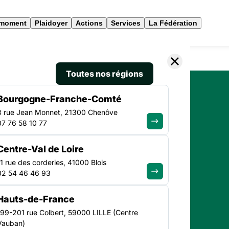
 moment
Plaidoyer
Actions
Services
La Fédération
Toutes nos régions
Bourgogne-Franche-Comté
3 rue Jean Monnet, 21300 Chenôve
07 76 58 10 77
Centre-Val de Loire
11 rue des corderies, 41000 Blois
02 54 46 46 93
Hauts-de-France
gagée !
199-201 rue Colbert, 59000 LILLE (Centre
Vauban)