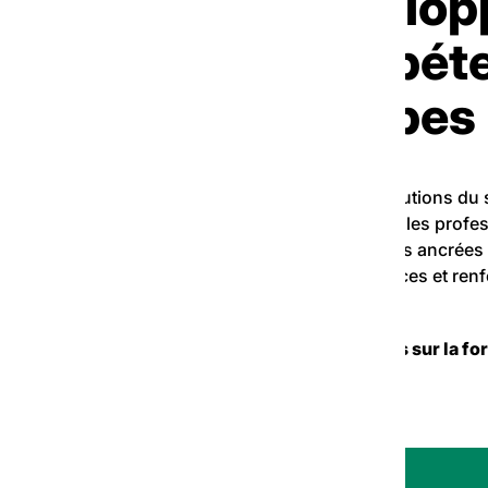
Dévelop
compéte
équipes
Face aux évolutions du s
accompagner les profes
des formations ancrées 
les compétences et renf
En savoir plus sur la f