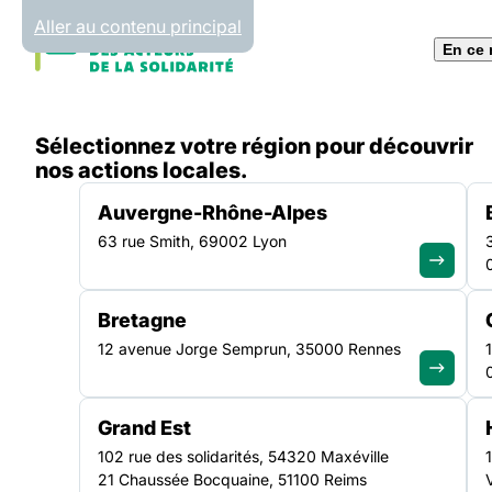
Panneau de gestion des cookies
Aller au contenu principal
En ce
Accueil
Sélectionnez votre région pour découvrir
Régions
Auvergne-Rhône-Alpes
nos actions locales.
Auvergne-Rhône-Alpes
63 rue Smith, 69002 Lyon
AUVERGNE-RHÔNE-ALPES
Bretagne
12 avenue Jorge Semprun, 35000 Rennes
Une Fédération
Grand Est
mobilisée et en
102 rue des solidarités, 54320 Maxéville
21 Chaussée Bocquaine, 51100 Reims