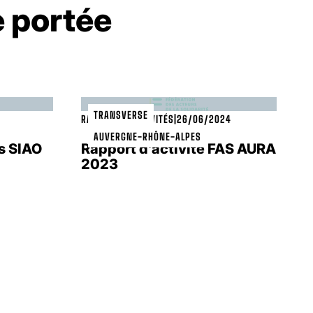
e portée
TRANSVERSE
RAPPORT D’ACTIVITÉS
|
26/06/2024
AUVERGNE-RHÔNE-ALPES
s SIAO
Rapport d’activité FAS AURA
2023