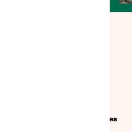
s engagés en
lpes
Mobiliser et sensibiliser sur les
enjeux sociaux