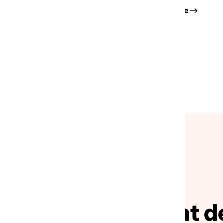
essource
Voir la ressource
Toutes nos ressources
NOS ACTUALITÉS
ivez le mouvement de