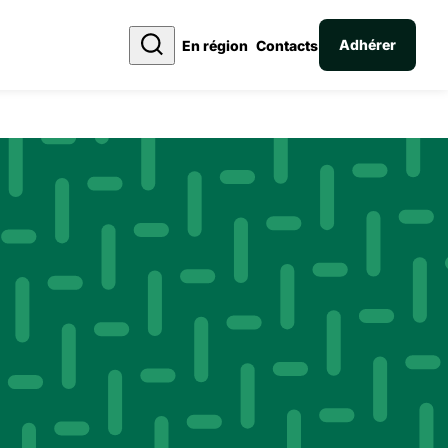
Adhérer
En région
Contacts