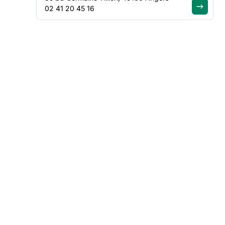
02 41 20 45 16
NOTRE FORCE COLLECTIVE
Un réseau d’acteur
Auvergne-Rhône-A
Représenter et défendre les
acteurs du secteur