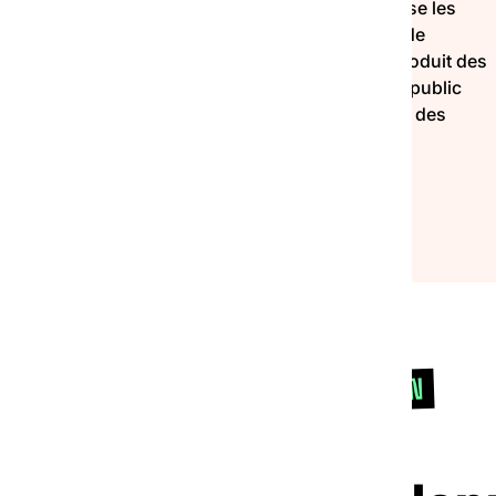
les
La Fédération Auvergne-Rhône-Alpes valorise les
 les
initiatives locales et sensibilise aux réalités de
itions
l’exclusion. Elle organise des rencontres, produit des
s
ressources et mobilise partenaires et grand public
pour faire évoluer les regards et encourager des
réponses solidaires adaptées.
FORMATION