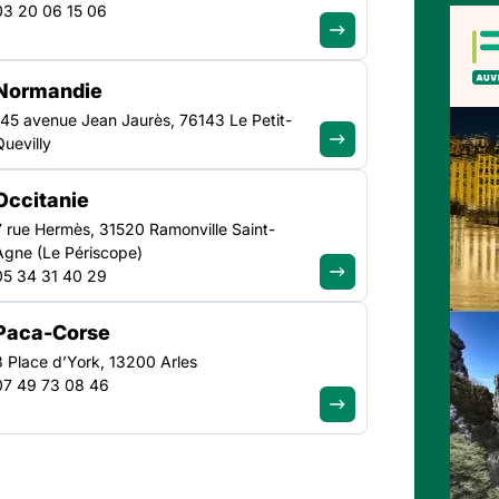
03 20 06 15 06
rgne-Rhône-Alpes
Normandie
clusions, qui accueillent
145 avenue Jean Jaurès, 76143 Le Petit-
Quevilly
récarité. Elle anime un
er des valeurs de
Occitanie
te leur voix auprès des
7 rue Hermès, 31520 Ramonville Saint-
es territoires pour défendre
Agne (Le Périscope)
us vulnérables
05 34 31 40 29
Paca-Corse
12
3 Place d’York, 13200 Arles
es
départements avec des
07 49 73 08 46
caractéristiques très
différentes