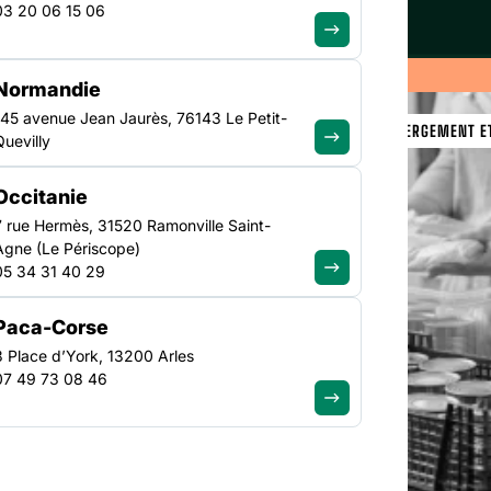
03 20 06 15 06
Normandie
145 avenue Jean Jaurès, 76143 Le Petit-
VEILLE SOCIALE, HÉBERGEMENT 
Quevilly
NATIONAL
Occitanie
7 rue Hermès, 31520 Ramonville Saint-
: une
Agne (Le Périscope)
05 34 31 40 29
ur
Paca-Corse
s
3 Place d’York, 13200 Arles
07 49 73 08 46