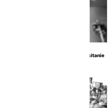
RAPPORT D'ACTIVITÉS
|
24/06/2026
Rapport d’activité 2025 – FAS Occitanie
Voir la ressource
TRANSVERSE
NATIONAL