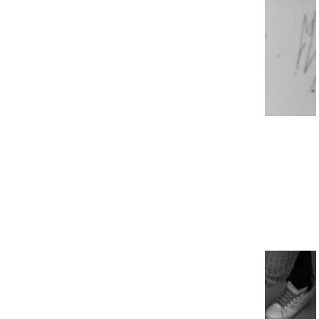
ENQUÊTE
|
25/06/2026
Canicule : les personnes les plus
précaires en première ligne du
réchauffement climatique
Voir la ressource
TRANSVERSE
OCCITANIE