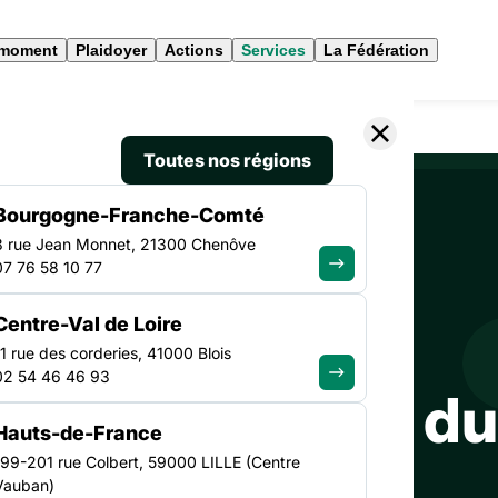
 moment
Plaidoyer
Actions
Services
La Fédération
Toutes nos régions
Bourgogne-Franche-Comté
3 rue Jean Monnet, 21300 Chenôve
RESSOURCES
07 76 58 10 77
Centre-Val de Loire
11 rue des corderies, 41000 Blois
02 54 46 46 93
tise au service d
Hauts-de-France
199-201 rue Colbert, 59000 LILLE (Centre
Vauban)