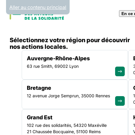
Panneau de gestion des cookies
Aller au contenu principal
En ce
Accueil
Sélectionnez votre région pour découvrir
Liste des ressources
nos actions locales.
Auvergne-Rhône-Alpes
63 rue Smith, 69002 Lyon
Bretagne
12 avenue Jorge Semprun, 35000 Rennes
L’exper
Grand Est
102 rue des solidarités, 54320 Maxéville
21 Chaussée Bocquaine, 51100 Reims