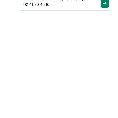
02 41 20 45 16
FILTRER PAR
Type de contenu
Thématique