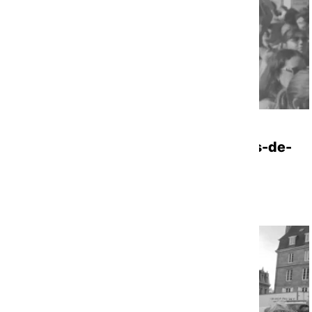
RAPPORT D'ACTIVITÉS
|
09/07/2026
Rapport financier 2025 FAS Hauts-de-
France
Voir la ressource
TRANSVERSE
BRETAGNE