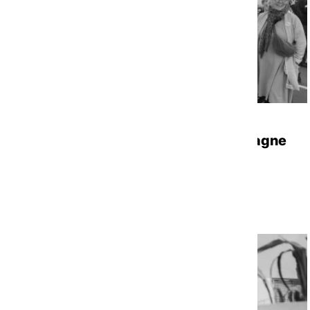
RAPPORT D'ACTIVITÉS
|
07/07/2026
Rapport d’activité 2025 FAS Bretagne
Voir la ressource
VEILLE SOCIALE, HÉBERGEMENT ET LOGEMENT
NATIONAL