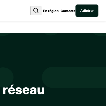
Adhérer
En région
Contacts
u réseau