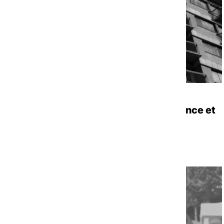
POSITIONNEMENT
|
27/07/2026
Suivi du projet de loi visant la relance et
la décentralisation du logement
Voir la ressource
TRANSVERSE
HAUTS-DE-FRANCE