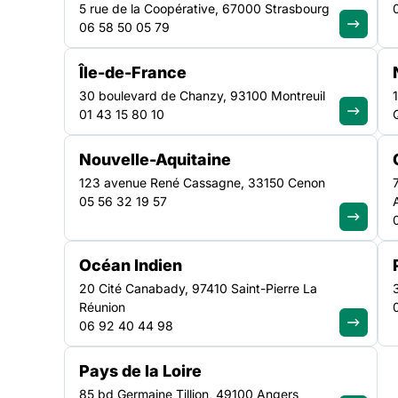
5 rue de la Coopérative, 67000 Strasbourg
06 58 50 05 79
Île-de-France
30 boulevard de Chanzy, 93100 Montreuil
01 43 15 80 10
ENQUÊTE
|
6 JUILLET 2026
Nouvelle-Aquitaine
123 avenue René Cassagne, 33150 Cenon
Veille sociale et SIAO 
05 56 32 19 57
enquête nationale po
Océan Indien
mieux comprendre le
20 Cité Canabady, 97410 Saint-Pierre La
réalités de terrain
Réunion
06 92 40 44 98
Pays de la Loire
Consulter la ressource
85 bd Germaine Tillion, 49100 Angers