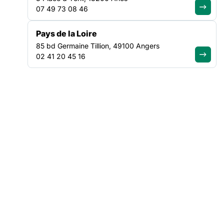
07 49 73 08 46
Prérequis : l
es personnes doivent être en situation
d’accompagnement en SIAE depuis au moins 6 mois.
Pays de la Loire
85 bd Germaine Tillion, 49100 Angers
OBJECTIFS
02 41 20 45 16
Consolider les compétences des salariés permanents
chargés d’accompagnement socioprofessionnel,
Favoriser la compréhension du contexte interne et externe
d’exercice de la fonction en SIAE, et accompagner des
échanges de pratiques entre professionnels.
A l’issue de la formation, le stagiaire sera capable de :
Clarifier les rôles et la spécificité des missions des
chargé.e.s d’accompagnement en SIAE
Contribuer à l’accueil et à l’intégration des salariés en