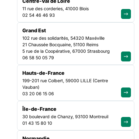
Centre-Val de Loire
Date et durée :
11 rue des corderies, 41000 Blois
06/11/2026 - 4 jours
02 54 46 46 93
Lieu :
Paris ou Porte de Paris (Montreuil)
Grand Est
Type de formation :
102 rue des solidarités, 54320 Maxéville
En présentiel
21 Chaussée Bocquaine, 51100 Reims
5 rue de la Coopérative, 67000 Strasbourg
Public :
06 58 50 05 79
Être en situation d'accompagnement en SIAE
Prix :
Hauts-de-France
Adhérent :
350€
199-201 rue Colbert, 59000 LILLE (Centre
Non-adhérent :
400€
Vauban)
03 20 06 15 06
Île-de-France
La fonction de CIP en SIAE s’exerce dans un contexte
30 boulevard de Chanzy, 93100 Montreuil
spécifique, et nécessite un travail d’articulation avec de
01 43 15 80 10
nombreuses parte-naires prenantes en interne et en externe.
Cette session vise à accompagner le développement de
Normandie