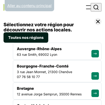
Panneau de gestion des cookies
Aller au contenu principal
Accueil
Sélectionnez votre région pour
Formations
CIP en SIAE : Maîtriser les fondamentaux de l’accompagnement et les leviers d’optimisation de sa pratique
découvrir nos actions locales.
Toutes nos régions
ÎLE-DE-FRANCE
EMPLOI
Auvergne-Rhône-Alpes
CIP en SIAE : Maîtriser les
63 rue Smith, 69002 Lyon
fondamentaux de
Bourgogne-Franche-Comté
l’accompagnement et les
3 rue Jean Monnet, 21300 Chenôve
leviers d’optimisation de sa
07 76 58 10 77
pratique
Bretagne
12 avenue Jorge Semprun, 35000 Rennes
Session : 6 novembre, 24-25 novembre et 16 décembre 2026