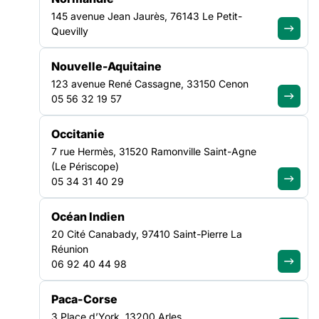
questions ?
145 avenue Jean Jaurès, 76143 Le Petit-
Quevilly
Découvrir notre FAQ
Nouvelle-Aquitaine
123 avenue René Cassagne, 33150 Cenon
05 56 32 19 57
Recevez chaque mois les analyses,
Occitanie
décryptages et positionnements de
7 rue Hermès, 31520 Ramonville Saint-Agne
la FAS
(Le Périscope)
05 34 31 40 29
Je m'abonne à la newsletter
Océan Indien
LA FÉDÉRATION
20 Cité Canabady, 97410 Saint-Pierre La
Réunion
06 92 40 44 98
Nos missions
Nos Fédérations régionales
Paca-Corse
NOS LUTTES
3 Place d’York, 13200 Arles