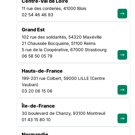
Centre-Val de Loire
11 rue des corderies, 41000 Blois
02 54 46 46 93
Rejoignez le
Grand Est
mouvement et
102 rue des solidarités, 54320 Maxéville
devenez adhérent
21 Chaussée Bocquaine, 51100 Reims
5 rue de la Coopérative, 67000 Strasbourg
Adhérer à la FAS
06 58 50 05 79
Hauts-de-France
Agissez
199-201 rue Colbert, 59000 LILLE (Centre
localement avec
Vauban)
03 20 06 15 06
nos Fédérations
Île-de-France
Trouver ma région
30 boulevard de Chanzy, 93100 Montreuil
01 43 15 80 10
Vous avez des
Normandie