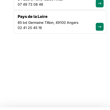
07 49 73 08 46
Tous nos plaidoyers
Tous nos programmes
Pays de la Loire
85 bd Germaine Tillion, 49100 Angers
VOTRE ESPACE
02 41 20 45 16
Offres d'emploi
Catalogue de formations
Ressources
Mentions légales
Linkedin
Youtube
Instagram
Bluesky
Facebook
© Copyright FAS, 2026