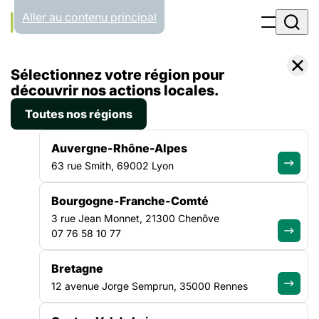
Panneau de gestion des cookies
Aller au contenu principal
Filtrer par
Toutes les catégories
Sélectionnez votre région pour
découvrir nos actions locales.
30.03.26
Toutes nos régions
Bonjour tout le monde !
Auvergne-Rhône-Alpes
Bienvenue sur WordPress. Ceci est votre premier article.
63 rue Smith, 69002 Lyon
Modifiez-le ou supprimez-le, puis commencez à écrire !…
Lire la suite
Bourgogne-Franche-Comté
3 rue Jean Monnet, 21300 Chenôve
07 76 58 10 77
ALLER PLUS LOIN
Bretagne
12 avenue Jorge Semprun, 35000 Rennes
La force d'un collectif uni