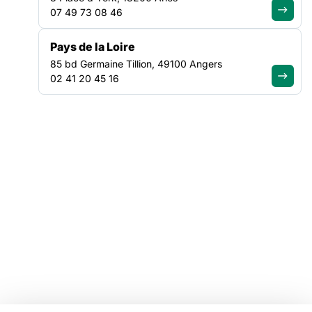
07 49 73 08 46
Tous nos plaidoyers
Tous nos programmes
Pays de la Loire
85 bd Germaine Tillion, 49100 Angers
VOTRE ESPACE
02 41 20 45 16
Offres d'emploi
Catalogue de formations
Ressources
Mentions légales
Linkedin
Youtube
Instagram
Bluesky
Facebook
© Copyright FAS, 2026