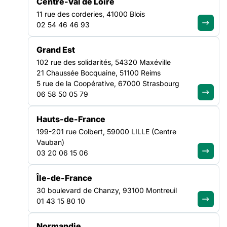
Centre-Val de Loire
11 rue des corderies, 41000 Blois
02 54 46 46 93
Rejoignez le
Grand Est
mouvement et
102 rue des solidarités, 54320 Maxéville
devenez adhérent
21 Chaussée Bocquaine, 51100 Reims
5 rue de la Coopérative, 67000 Strasbourg
Adhérer à la FAS
06 58 50 05 79
Hauts-de-France
Agissez
199-201 rue Colbert, 59000 LILLE (Centre
localement avec
Vauban)
03 20 06 15 06
nos Fédérations
Île-de-France
Trouver ma région
30 boulevard de Chanzy, 93100 Montreuil
01 43 15 80 10
Vous avez des
Normandie