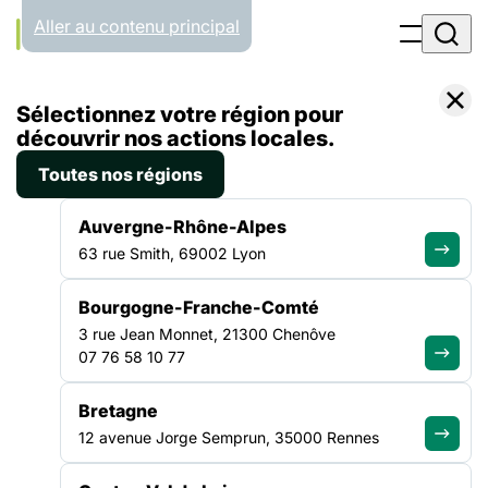
Panneau de gestion des cookies
Aller au contenu principal
Filtrer par
Toutes les catégories
Sélectionnez votre région pour
découvrir nos actions locales.
30.03.26
Toutes nos régions
Bonjour tout le monde !
Auvergne-Rhône-Alpes
Bienvenue sur WordPress. Ceci est votre premier article.
63 rue Smith, 69002 Lyon
Modifiez-le ou supprimez-le, puis commencez à écrire !…
Lire la suite
Bourgogne-Franche-Comté
3 rue Jean Monnet, 21300 Chenôve
07 76 58 10 77
ALLER PLUS LOIN
Bretagne
12 avenue Jorge Semprun, 35000 Rennes
La force d'un collectif uni