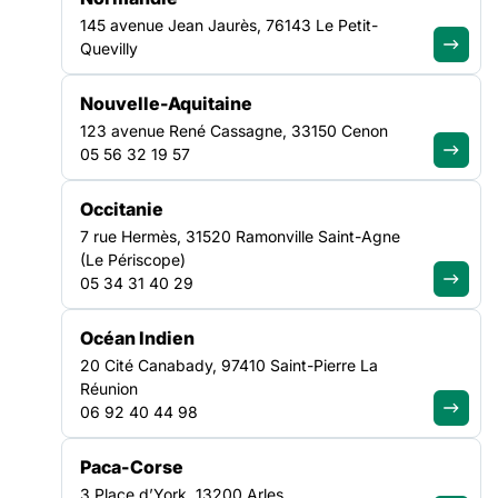
questions ?
145 avenue Jean Jaurès, 76143 Le Petit-
Quevilly
Découvrir notre FAQ
Nouvelle-Aquitaine
123 avenue René Cassagne, 33150 Cenon
05 56 32 19 57
Recevez chaque mois les analyses,
Occitanie
décryptages et positionnements de
7 rue Hermès, 31520 Ramonville Saint-Agne
la FAS
(Le Périscope)
05 34 31 40 29
Je m'abonne à la newsletter
Océan Indien
LA FÉDÉRATION
20 Cité Canabady, 97410 Saint-Pierre La
Réunion
06 92 40 44 98
Nos missions
Nos Fédérations régionales
Paca-Corse
NOS LUTTES
3 Place d’York, 13200 Arles