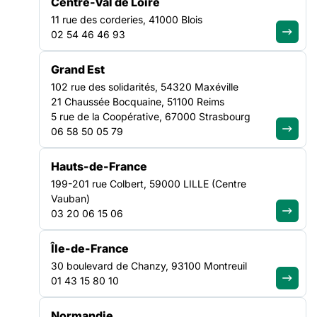
Centre-Val de Loire
11 rue des corderies, 41000 Blois
02 54 46 46 93
Rejoignez le
Grand Est
mouvement et
102 rue des solidarités, 54320 Maxéville
devenez adhérent
21 Chaussée Bocquaine, 51100 Reims
5 rue de la Coopérative, 67000 Strasbourg
Adhérer à la FAS
06 58 50 05 79
Hauts-de-France
Agissez
199-201 rue Colbert, 59000 LILLE (Centre
localement avec
Vauban)
03 20 06 15 06
nos Fédérations
Île-de-France
Trouver ma région
30 boulevard de Chanzy, 93100 Montreuil
01 43 15 80 10
Vous avez des
Normandie