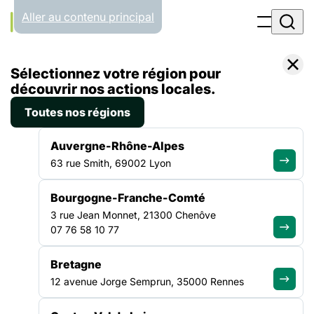
Panneau de gestion des cookies
Aller au contenu principal
Filtrer par
Toutes les catégories
Sélectionnez votre région pour
découvrir nos actions locales.
30.03.26
Toutes nos régions
Bonjour tout le monde !
Auvergne-Rhône-Alpes
Bienvenue sur WordPress. Ceci est votre premier article.
63 rue Smith, 69002 Lyon
Modifiez-le ou supprimez-le, puis commencez à écrire !…
Lire la suite
Bourgogne-Franche-Comté
3 rue Jean Monnet, 21300 Chenôve
07 76 58 10 77
ALLER PLUS LOIN
Bretagne
12 avenue Jorge Semprun, 35000 Rennes
La force d'un collectif uni