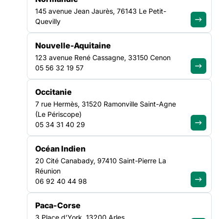
questions ?
145 avenue Jean Jaurès, 76143 Le Petit-
Quevilly
Découvrir notre FAQ
Nouvelle-Aquitaine
123 avenue René Cassagne, 33150 Cenon
05 56 32 19 57
Recevez chaque mois les analyses,
Occitanie
décryptages et positionnements de
7 rue Hermès, 31520 Ramonville Saint-Agne
la FAS
(Le Périscope)
05 34 31 40 29
Je m'abonne à la newsletter
Océan Indien
LA FÉDÉRATION
20 Cité Canabady, 97410 Saint-Pierre La
Réunion
06 92 40 44 98
Nos missions
Nos Fédérations régionales
Paca-Corse
NOS LUTTES
3 Place d’York, 13200 Arles