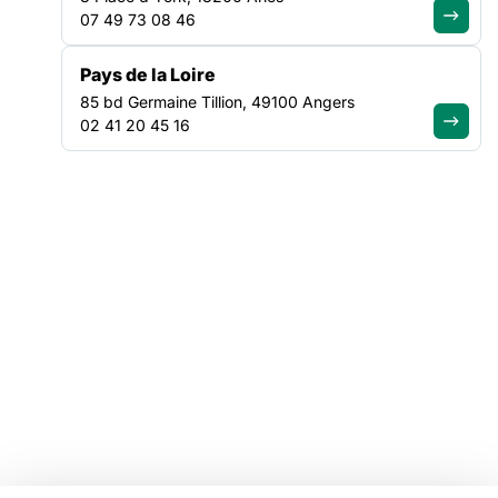
07 49 73 08 46
Tous nos plaidoyers
Tous nos programmes
Pays de la Loire
85 bd Germaine Tillion, 49100 Angers
VOTRE ESPACE
02 41 20 45 16
Offres d'emploi
Catalogue de formations
Ressources
Mentions légales
Linkedin
Youtube
Instagram
Bluesky
Facebook
© Copyright FAS, 2026