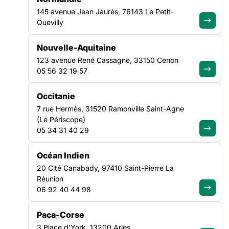
questions ?
145 avenue Jean Jaurès, 76143 Le Petit-
Quevilly
Découvrir notre FAQ
Nouvelle-Aquitaine
123 avenue René Cassagne, 33150 Cenon
05 56 32 19 57
Recevez chaque mois les analyses,
Occitanie
décryptages et positionnements de
7 rue Hermès, 31520 Ramonville Saint-Agne
la FAS
(Le Périscope)
05 34 31 40 29
Je m'abonne à la newsletter
Océan Indien
LA FÉDÉRATION
20 Cité Canabady, 97410 Saint-Pierre La
Réunion
06 92 40 44 98
Nos missions
Nos Fédérations régionales
Paca-Corse
NOS LUTTES
3 Place d’York, 13200 Arles