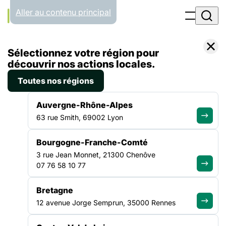
Panneau de gestion des cookies
Aller au contenu principal
Filtrer par
Toutes les catégories
Sélectionnez votre région pour
découvrir nos actions locales.
30.03.26
Toutes nos régions
Bonjour tout le monde !
Auvergne-Rhône-Alpes
Bienvenue sur WordPress. Ceci est votre premier article.
63 rue Smith, 69002 Lyon
Modifiez-le ou supprimez-le, puis commencez à écrire !…
Lire la suite
Bourgogne-Franche-Comté
3 rue Jean Monnet, 21300 Chenôve
07 76 58 10 77
ALLER PLUS LOIN
Bretagne
12 avenue Jorge Semprun, 35000 Rennes
La force d'un collectif uni