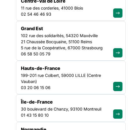
Centre-Val de Loire
11 rue des corderies, 41000 Blois
02 54 46 46 93
Rejoignez le
Grand Est
mouvement et
102 rue des solidarités, 54320 Maxéville
devenez adhérent
21 Chaussée Bocquaine, 51100 Reims
5 rue de la Coopérative, 67000 Strasbourg
Adhérer à la FAS
06 58 50 05 79
Hauts-de-France
Agissez
199-201 rue Colbert, 59000 LILLE (Centre
localement avec
Vauban)
03 20 06 15 06
nos Fédérations
Île-de-France
Trouver ma région
30 boulevard de Chanzy, 93100 Montreuil
01 43 15 80 10
Vous avez des
Normandie