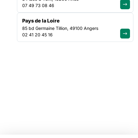
07 49 73 08 46
Tous nos plaidoyers
Tous nos programmes
Pays de la Loire
85 bd Germaine Tillion, 49100 Angers
VOTRE ESPACE
02 41 20 45 16
Offres d'emploi
Catalogue de formations
Ressources
Mentions légales
Linkedin
Youtube
Instagram
Bluesky
Facebook
© Copyright FAS, 2026