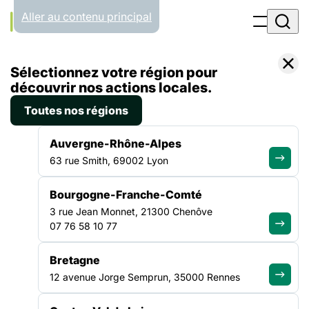
Panneau de gestion des cookies
Aller au contenu principal
Filtrer par
Toutes les catégories
Sélectionnez votre région pour
découvrir nos actions locales.
30.03.26
Toutes nos régions
Bonjour tout le monde !
Auvergne-Rhône-Alpes
Bienvenue sur WordPress. Ceci est votre premier article.
63 rue Smith, 69002 Lyon
Modifiez-le ou supprimez-le, puis commencez à écrire !…
Lire la suite
Bourgogne-Franche-Comté
3 rue Jean Monnet, 21300 Chenôve
07 76 58 10 77
ALLER PLUS LOIN
Bretagne
12 avenue Jorge Semprun, 35000 Rennes
La force d'un collectif uni