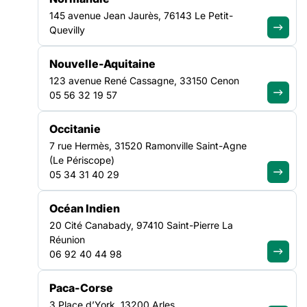
questions ?
145 avenue Jean Jaurès, 76143 Le Petit-
Quevilly
Découvrir notre FAQ
Nouvelle-Aquitaine
123 avenue René Cassagne, 33150 Cenon
05 56 32 19 57
Recevez chaque mois les analyses,
Occitanie
décryptages et positionnements de
7 rue Hermès, 31520 Ramonville Saint-Agne
la FAS
(Le Périscope)
05 34 31 40 29
Je m'abonne à la newsletter
Océan Indien
LA FÉDÉRATION
20 Cité Canabady, 97410 Saint-Pierre La
Réunion
06 92 40 44 98
Nos missions
Nos Fédérations régionales
Paca-Corse
NOS LUTTES
3 Place d’York, 13200 Arles