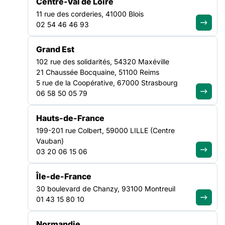
Centre-Val de Loire
11 rue des corderies, 41000 Blois
02 54 46 46 93
Rejoignez le
Grand Est
mouvement et
102 rue des solidarités, 54320 Maxéville
devenez adhérent
21 Chaussée Bocquaine, 51100 Reims
5 rue de la Coopérative, 67000 Strasbourg
Adhérer à la FAS
06 58 50 05 79
Hauts-de-France
Agissez
199-201 rue Colbert, 59000 LILLE (Centre
localement avec
Vauban)
03 20 06 15 06
nos Fédérations
Île-de-France
Trouver ma région
30 boulevard de Chanzy, 93100 Montreuil
01 43 15 80 10
Vous avez des
Normandie