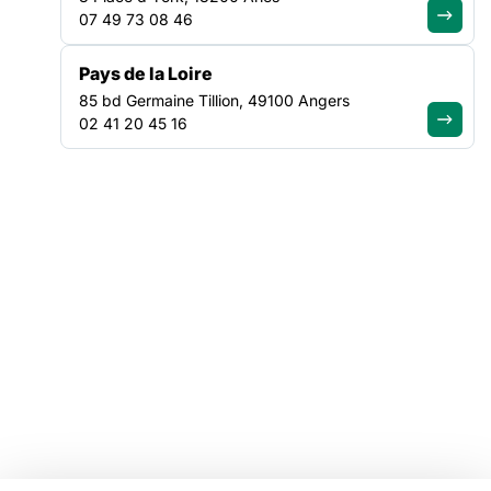
07 49 73 08 46
Tous nos plaidoyers
Tous nos programmes
Pays de la Loire
85 bd Germaine Tillion, 49100 Angers
VOTRE ESPACE
02 41 20 45 16
Offres d'emploi
Catalogue de formations
Ressources
Mentions légales
Linkedin
Youtube
Instagram
Bluesky
Facebook
© Copyright FAS, 2026