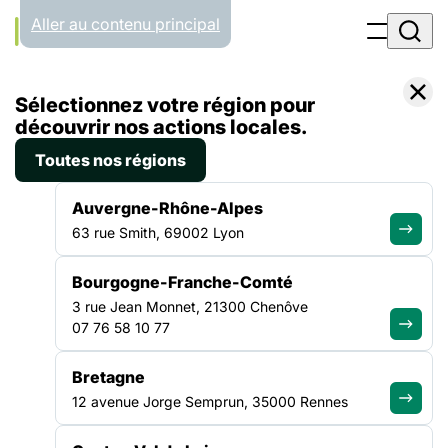
Panneau de gestion des cookies
Aller au contenu principal
Filtrer par
Toutes les catégories
Sélectionnez votre région pour
découvrir nos actions locales.
30.03.26
Toutes nos régions
Bonjour tout le monde !
Auvergne-Rhône-Alpes
Bienvenue sur WordPress. Ceci est votre premier article.
63 rue Smith, 69002 Lyon
Modifiez-le ou supprimez-le, puis commencez à écrire !…
Lire la suite
Bourgogne-Franche-Comté
3 rue Jean Monnet, 21300 Chenôve
07 76 58 10 77
ALLER PLUS LOIN
Bretagne
12 avenue Jorge Semprun, 35000 Rennes
La force d'un collectif uni