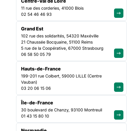
Centre-Val de Loire
11 rue des corderies, 41000 Blois
02 54 46 46 93
Rejoignez le
Grand Est
mouvement et
102 rue des solidarités, 54320 Maxéville
devenez adhérent
21 Chaussée Bocquaine, 51100 Reims
5 rue de la Coopérative, 67000 Strasbourg
Adhérer à la FAS
06 58 50 05 79
Hauts-de-France
Agissez
199-201 rue Colbert, 59000 LILLE (Centre
localement avec
Vauban)
03 20 06 15 06
nos Fédérations
Île-de-France
Trouver ma région
30 boulevard de Chanzy, 93100 Montreuil
01 43 15 80 10
Vous avez des
Normandie