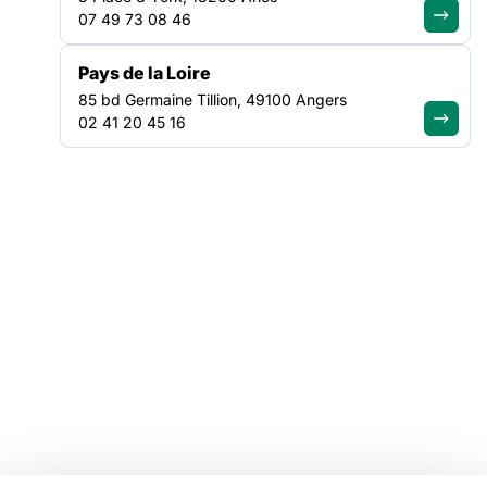
07 49 73 08 46
Tous nos plaidoyers
Tous nos programmes
Pays de la Loire
85 bd Germaine Tillion, 49100 Angers
VOTRE ESPACE
02 41 20 45 16
Offres d'emploi
Catalogue de formations
Ressources
Mentions légales
Linkedin
Youtube
Instagram
Bluesky
Facebook
© Copyright FAS, 2026