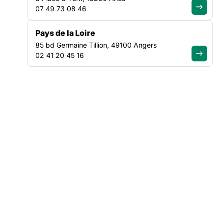
07 49 73 08 46
VEILLE SOCIALE, HÉBERGEMENT ET LOGEMENT
Pays de la Loire
NATIONAL
85 bd Germaine Tillion, 49100 Angers
02 41 20 45 16
ACTUALITÉ
|
30/07/2026
Suite à notre rencontre avec le
ministre du Logement, la
mobilisation se poursuit
Lire l'article