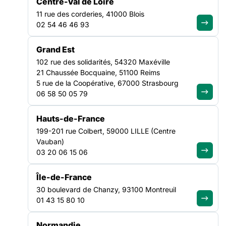
NATIONAL
Centre-Val de Loire
11 rue des corderies, 41000 Blois
02 54 46 46 93
“Monsieur le Président,
Grand Est
Cliquez ici pour lire la lettre dans son
intégralité
102 rue des solidarités, 54320 Maxéville
21 Chaussée Bocquaine, 51100 Reims
5 rue de la Coopérative, 67000 Strasbourg
06 58 50 05 79
Hauts-de-France
NOS ACTUALITÉS
199-201 rue Colbert, 59000 LILLE (Centre
Vauban)
03 20 06 15 06
Suivez le mouvement de la
Île-de-France
solidarité
30 boulevard de Chanzy, 93100 Montreuil
01 43 15 80 10
Normandie