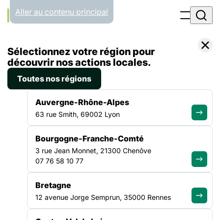
Panneau de gestion des cookies
Aller au contenu principal
Accueil
Sélectionnez votre région pour
Liste des actualités
Surpopulation carcérale : lettre ouverte à Emmanuel Macron
découvrir nos actions locales.
Toutes nos régions
ACTUALITÉ
|
3 JUIN 2020
Auvergne-Rhône-Alpes
Surpopulation carcérale :
63 rue Smith, 69002 Lyon
lettre ouverte à Emmanuel
Bourgogne-Franche-Comté
Macron
3 rue Jean Monnet, 21300 Chenôve
07 76 58 10 77
“Monsieur le Président, Cliquez ici pour lire la lettre dans son
intégralité
Bretagne
12 avenue Jorge Semprun, 35000 Rennes
JUSTICE