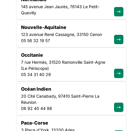
145 avenue Jean Jaurès, 76143 Le Petit-
VEILLE SOCIALE, HÉBERGEMENT ET LOGEMENT
Quevilly
NATIONAL
Nouvelle-Aquitaine
123 avenue René Cassagne, 33150 Cenon
05 56 32 19 57
Occitanie
7 rue Hermès, 31520 Ramonville Saint-Agne
(Le Périscope)
05 34 31 40 29
ACTUALITÉ
|
30/07/2026
Canicule : Soliguide renforce
Océan Indien
l’information d’urgence pour mieux
20 Cité Canabady, 97410 Saint-Pierre La
orienter les personnes en situation
Réunion
de précarité
06 92 40 44 98
Lire l'article
Paca-Corse
3 Place d’York, 13200 Arles