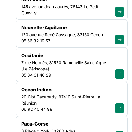
145 avenue Jean Jaurès, 76143 Le Petit-
Référentiel RH
Quevilly
Après une phase de consultation publique, la
CNIL
vient de
Nouvelle-Aquitaine
publier le référentiel relatif aux traitements de données à
123 avenue René Cassagne, 33150 Cenon
caractère personnel mis en œuvre aux fins de gestion du
05 56 32 19 57
personnel.
Occitanie
Il s’adresse à l’ensemble des organismes privés et publics
(entreprises, associations etc) qui mettent en place des
7 rue Hermès, 31520 Ramonville Saint-Agne
traitements de données à des fins de gestion des ressources
(Le Périscope)
humaines. Il comporte des recommandations importantes pour
05 34 31 40 29
les employeurs et constitue un outil d’aide indispensable à la
mise en conformité au RGPD.
Océan Indien
20 Cité Canabady, 97410 Saint-Pierre La
Une FAQ accompagne la publication de ce référentiel.
Réunion
06 92 40 44 98
Vous trouverez toutes les informations en cliquant ici.
Paca-Corse
Recommandations et avis dans le cadre de
3 Place d’York, 13200 Arles