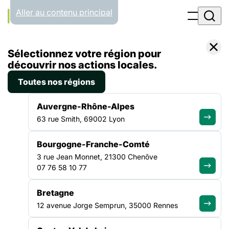
Panneau de gestion des cookies
Aller au contenu principal
Accueil
Sélectionnez votre région pour
Liste des actualités
RGPD – Distribution de masques, application StopCovid, publication du référentiel gestion RH, consultation publique sur les droits des mineurs : toute l’actualité sur la protection des données personnelles
découvrir nos actions locales.
Toutes nos régions
ACTUALITÉ
|
6 MAI 2020
Auvergne-Rhône-Alpes
RGPD – Distribution de
63 rue Smith, 69002 Lyon
masques, application
Bourgogne-Franche-Comté
StopCovid, publication du
3 rue Jean Monnet, 21300 Chenôve
référentiel gestion RH,
07 76 58 10 77
consultation publique sur les
Bretagne
droits des mineurs : toute
12 avenue Jorge Semprun, 35000 Rennes
l’actualité sur la protection