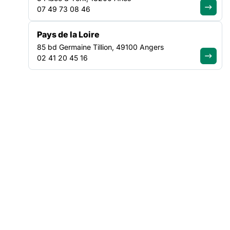
l’épidémie Covid-19
07 49 73 08 46
La distribution de masques
Pays de la Loire
85 bd Germaine Tillion, 49100 Angers
Suite à l’annonce par le gouvernement de la distribution de
02 41 20 45 16
masques à l’ensemble des citoyens, la
CNIL
a formulé des
recommandations aux collectivités, susceptibles de mettre en
œuvre un traitement de données personnelles, sur :
L’information de la distribution :
en plus d’une information
générale via la radio, la presse, le web, les collectivités
peuvent mobiliser les listes électorales, registres
communaux d’information et d’alerte de la population, taxe
d’habitation mais aussi les partenaires institutionnels
(
Centre communal d’action sociale
, MDPH, etc.) pour
diffuser l’information.
L’organisation de la distribution :
pour assurer une prise
de rendez-vous par téléphone ou en ligne pour remise en
main propre ou l’inscription sur un fichier pour envoi postal.
Le contrôle des opérations de distribution :
afin de