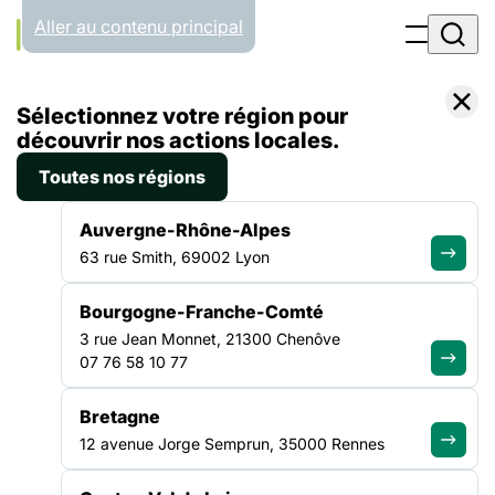
Panneau de gestion des cookies
Aller au contenu principal
Accueil
Sélectionnez votre région pour
Liste des actualités
Réforme de l’évaluation des ESSMS : la FAS interpelle les ministères concernés sur le risque d’un référentiel inadapté
découvrir nos actions locales.
Toutes nos régions
ACTUALITÉ
|
8 MARS 2022
Auvergne-Rhône-Alpes
Réforme de l’évaluation des
63 rue Smith, 69002 Lyon
ESSMS : la FAS interpelle les
Bourgogne-Franche-Comté
ministères concernés sur le
3 rue Jean Monnet, 21300 Chenôve
risque d’un référentiel
07 76 58 10 77
inadapté
Bretagne
12 avenue Jorge Semprun, 35000 Rennes
Un manque de visibilité persistant sur le calendrier de mise
en œuvre de la réforme La loi du 24 juillet 2019 relative à