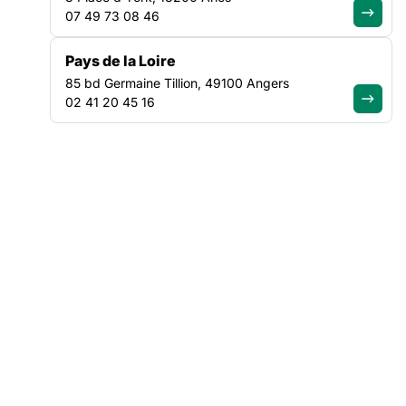
07 49 73 08 46
La mission déplore la faiblesse des connaissances dont nous
disposons concernant la réalité de la prostitution en France,
Pays de la Loire
ce qui rend difficile l’évaluation de l’impact des politiques sur
85 bd Germaine Tillion, 49100 Angers
ce public. Son rapport s’attache donc principalement à faire
02 41 20 45 16
l’évaluation et des recommandations concernant les objectifs
et intentions des différents volets de la loi du 13 avril 2016.
Cliquez ici pour lire la synthèse de la
Fédération des acteurs de la solidarité
NOS ACTUALITÉS
Suivez le mouvement de la