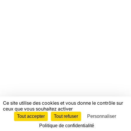
Offres d'emploi
Catalogue de formations
Ressources
Mentions légales
Linkedin
Youtube
Instagram
Bluesky
Facebook
© Copyright FAS, 2026
Ce site utilise des cookies et vous donne le contrôle sur
ceux que vous souhaitez activer
Tout accepter
Tout refuser
Personnaliser
Politique de confidentialité