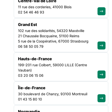
Centre-Val de Loire
solidarité
11 rue des corderies, 41000 Blois
02 54 46 46 93
Le 22 juin 2020 a été publié un rapport d’Évaluation de la loi
du 13 avril 2016 visant à renforcer la lutte contre le système
Grand Est
prostitutionnel et à accompagner les personnes prostituées,
102 rue des solidarités, 54320 Maxéville
pour lequel la Fédération des acteurs de la solidarité avait été
21 Chaussée Bocquaine, 51100 Reims
auditionnée en juin 2019. Ce rapport dresse de nombreux
5 rue de la Coopérative, 67000 Strasbourg
constats concernant la
RAPPORT D’ÉVALUATION DE LA LOI DU 13 AVRIL 2016 VISANT À RENFORCER LA LUTTE CONTRE LE SYSTÈME PROSTITUTIONNEL ET À ACCOMPAGNER LES PERSONNES PROSTITUÉES : SYNTHÈSE DE LA FÉDÉRATION DES ACTEURS DE LA SOLIDARITÉ
06 58 50 05 79
RAPPORT D’ÉVALUATION DE LA LOI DU 13 AVRIL 2016 VISANT À RENFORCER LA LUTTE CONTRE LE SYSTÈME PROSTITUTIONNEL ET À ACCOMPAGNER LES PERSONNES PROSTITUÉES : SYNTHÈSE DE LA FÉDÉRATION DES ACTEURS DE LA SOLIDARITÉ
Hauts-de-France
199-201 rue Colbert, 59000 LILLE (Centre
Le 22 juin 2020 a été publié un rapport d’Évaluation de la loi
Vauban)
du 13 avril 2016 visant à renforcer la lutte contre le système
03 20 06 15 06
prostitutionnel et à accompagner les personnes prostituées,
pour lequel la Fédération des acteurs de la solidarité avait été
auditionnée en juin 2019. Ce rapport dresse de nombreux
Île-de-France
constats concernant la prostitution en France, et formule des
30 boulevard de Chanzy, 93100 Montreuil
recommandations visant à améliorer les politiques publiques
01 43 15 80 10
qui y sont liées.
Normandie