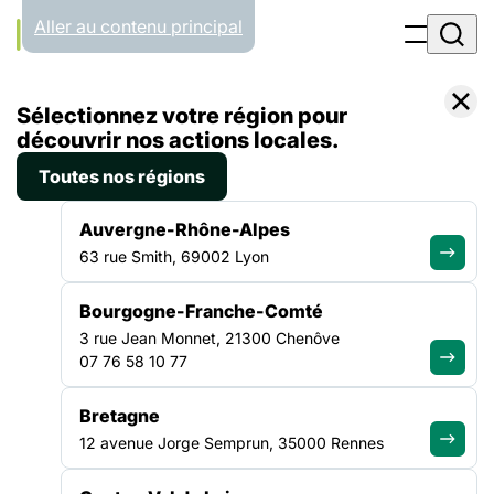
Panneau de gestion des cookies
Aller au contenu principal
Accueil
Sélectionnez votre région pour
Liste des actualités
Rapport d’évaluation de la loi du 13 avril 2016 visant à renforcer la lutte contre le système prostitutionnel et à accompagner les personnes prostituées : synthèse de la Fédération des acteurs de la solidarité
découvrir nos actions locales.
Toutes nos régions
ACTUALITÉ
|
21 JUILLET 2020
Auvergne-Rhône-Alpes
Rapport d’évaluation de la loi
63 rue Smith, 69002 Lyon
du 13 avril 2016 visant à
Bourgogne-Franche-Comté
renforcer la lutte contre le
3 rue Jean Monnet, 21300 Chenôve
système prostitutionnel et à
07 76 58 10 77
accompagner les personnes
Bretagne
prostituées : synthèse de la
12 avenue Jorge Semprun, 35000 Rennes
Fédération des acteurs de la