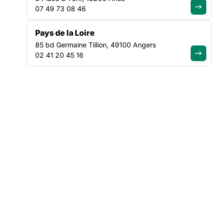
07 49 73 08 46
santé dans une logique de parcours de soins
La répartition des missions pourra se faire à raison
de deux
Pays de la Loire
tiers du temps orienté vers le soutien et l’accompagnement
85 bd Germaine Tillion, 49100 Angers
psychologique et un tiers orienté vers de coordination de
02 41 20 45 16
parcours.
L’instruction précise que les professionnel·les recruté·es n’ont
pas vocation à former les professionnel·les du secteur social
à la prise en charge des troubles de la santé mental qui peut
être assuré par les professionnel·les des EMPP, ou par le biais
du développement des
formations aux premiers secours en
santé mentale
Quels sont les publics concernés / visés ?
Les personnes hébergées en CHU ,CHS et CHRS mais aussi
les personnes accompagnées dans les 433 accueils de jour
conventionnés avec l’État.