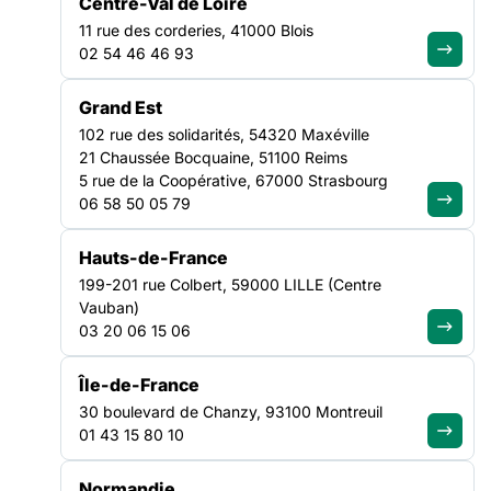
Centre-Val de Loire
11 rue des corderies, 41000 Blois
Consécutive de la mesure 9 des assises de la santé mentale
02 54 46 46 93
et de la psychiatrie, cette instruction précise l’objectif de
pérennisation du recrutement et du renfort de
Grand Est
professionnel·les, notamment de psychologues, qui pourront
intervenir dans les structures d’accueil, d’hébergement
102 rue des solidarités, 54320 Maxéville
d’urgence et de stabilisation mais aussi de réinsertion
21 Chaussée Bocquaine, 51100 Reims
SANTÉ
sociale. Quel·les professionnel·les vont être prioritairement
5 rue de la Coopérative, 67000 Strasbourg
NATIONAL
recruté·es ?
06 58 50 05 79
Consécutive de la mesure 9 des assises de la santé mentale
Hauts-de-France
et de la psychiatrie, cette instruction précise l’objectif de
199-201 rue Colbert, 59000 LILLE (Centre
pérennisation du recrutement et du renfort de
Vauban)
professionnel·les, notamment de psychologues, qui pourront
03 20 06 15 06
intervenir dans les structures d’accueil, d’hébergement
d’urgence et de stabilisation mais aussi de réinsertion
Île-de-France
sociale.
30 boulevard de Chanzy, 93100 Montreuil
01 43 15 80 10
Quel·les professionnel·les vont être prioritairement
recruté·es ?
Normandie