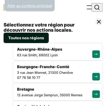
Panneau de gestion des cookies
Aller au contenu principal
Accueil
Sélectionnez votre région pour
Liste des actualités
Publication de l’instruction relative au soutien psychologique des personnes en situation de grande précarité dans les centres d’hébergement et dans les lieux d’accueil
découvrir nos actions locales.
Toutes nos régions
ACTUALITÉ
|
16 MAI 2022
Auvergne-Rhône-Alpes
Publication de l’instruction
63 rue Smith, 69002 Lyon
relative au soutien
Bourgogne-Franche-Comté
psychologique des
3 rue Jean Monnet, 21300 Chenôve
personnes en situation de
07 76 58 10 77
grande précarité dans les
Bretagne
centres d’hébergement et
12 avenue Jorge Semprun, 35000 Rennes
dans les lieux d’accueil