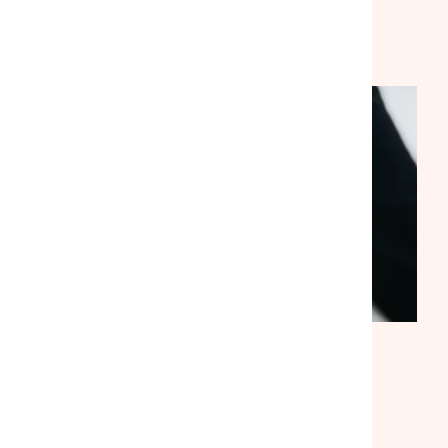
VEILLE SOCIALE, HÉBERGEMENT ET LOGEMENT
NATIONAL
ACTUALITÉ
|
30/07/2026
Suite à notre rencontre avec le
ministre du Logement, la
mobilisation se poursuit