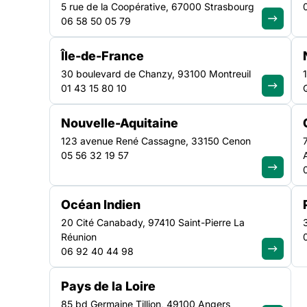
de prostitution, to
5 rue de la Coopérative, 67000 Strasbourg
06 58 50 05 79
pas une priorité
Île-de-France
30 boulevard de Chanzy, 93100 Montreuil
01 43 15 80 10
Le Parlement étudie actuellement le Projet de loi de fin
gouvernement. L’accompagnement social des personne
Nouvelle-Aquitaine
financée par deux budgets principaux : En 2018 nous r
123 avenue René Cassagne, 33150 Cenon
l’action 15 du BOP 137, portant sur l’accompagnement de
05 56 32 19 57
de prostitution, qui était passé de 6,8 millions d’euros 
Océan Indien
20 Cité Canabady, 97410 Saint-Pierre La
Réunion
06 92 40 44 98
Pays de la Loire
Le Parlement étudie actuellement le Projet de loi de f
85 bd Germaine Tillion, 49100 Angers