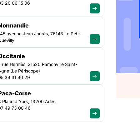
ujours
03 20 06 15 06
Normandie
145 avenue Jean Jaurès, 76143 Le Petit-
Quevilly
ances présenté par le
s prostituées est
Occitanie
egrettions la baisse de
7 rue Hermès, 31520 Ramonville Saint-
s victimes de traite et
Agne (Le Périscope)
de
05 34 31 40 29
Paca-Corse
3 Place d’York, 13200 Arles
07 49 73 08 46
inances présenté par le gouvernement.