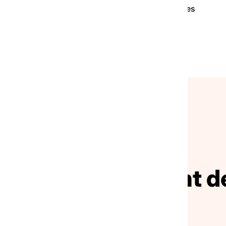
ution, dans la mesure où l’on demande aux personnes
rs de sortie.
NOS ACTUALITÉS
ivez le mouvement de
solidarité