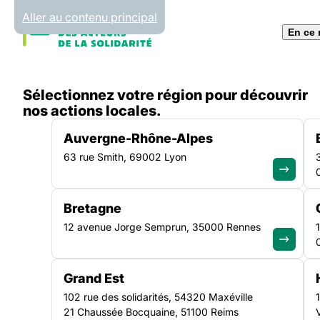
Panneau de gestion des cookies
Aller au contenu principal
En ce
Accueil
Sélectionnez votre région pour découvrir
Liste des actualités
Projet de loi de finances 20
nos actions locales.
Auvergne-Rhône-Alpes
63 rue Smith, 69002 Lyon
ACTUALITÉ
|
18 OCTOBRE 2018
Bretagne
Projet de loi de fin
12 avenue Jorge Semprun, 35000 Rennes
2019 : l’accompag
Grand Est
des personnes en s
102 rue des solidarités, 54320 Maxéville
21 Chaussée Bocquaine, 51100 Reims