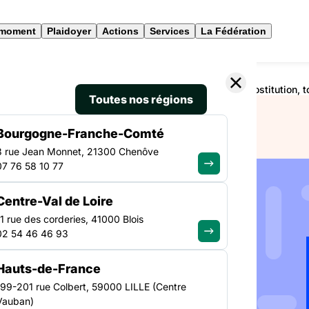
 moment
Plaidoyer
Actions
Services
La Fédération
19 : l’accompagnement des personnes en situation de prostitution, t
Toutes nos régions
Bourgogne-Franche-Comté
3 rue Jean Monnet, 21300 Chenôve
07 76 58 10 77
PROSTITUTION
Centre-Val de Loire
NATIONAL
ances
11 rue des corderies, 41000 Blois
02 54 46 46 93
nement
Hauts-de-France
ituation
199-201 rue Colbert, 59000 LILLE (Centre
Vauban)